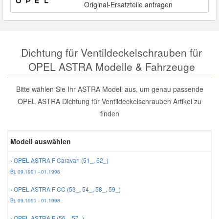
Original-Ersatzteile anfragen
Reparatur-Zubehör
Schlüsselgehäuse
Daewoo Ersatzteile
Scheibenreinigung
Karosserie Werkzeug
Werkstattbedarf
Daihatsu Ersatzteile
Zündanlage und Glühanlage
Dichtung für Ventildeckelschrauben für
OPEL ASTRA Modelle & Fahrzeuge
Winter-Autozubehör
Dodge Ersatzteile
Bitte wählen Sie Ihr ASTRA Modell aus, um genau passende
Honda Ersatzteile
OPEL ASTRA Dichtung für Ventildeckelschrauben Artikel zu
finden
Hyundai Ersatzteile
Modell auswählen
Jeep Ersatzteile
› OPEL ASTRA F Caravan (51_, 52_)
Bj. 09.1991 - 01.1998
Kia Ersatzteile
› OPEL ASTRA F CC (53_, 54_, 58_, 59_)
Bj. 09.1991 - 01.1998
Lancia Ersatzteile
› OPEL ASTRA F (56_, 57_)