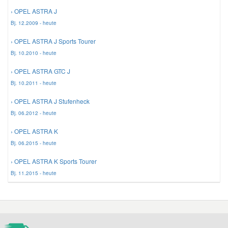
› OPEL ASTRA J
Bj. 12.2009 - heute
Smart Ersatzteile
› OPEL ASTRA J Sports Tourer
Bj. 10.2010 - heute
Suzuki Ersatzteile
› OPEL ASTRA GTC J
Toyota Ersatzteile
Bj. 10.2011 - heute
› OPEL ASTRA J Stufenheck
Vauxhall Ersatzteile
Bj. 06.2012 - heute
› OPEL ASTRA K
Volvo Ersatzteile
Bj. 06.2015 - heute
› OPEL ASTRA K Sports Tourer
Bj. 11.2015 - heute