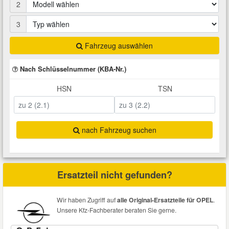
2
Total Motoröle
Druckluft Werkzeuge
Glühlampen
Montage
VW Ersatzteile
Heizung und Klimaanlage
3
Fahrwerk Werkzeuge
Kfz-Pflege
Reiniger
Abarth Ersatzteile
Kraftstoffsystem
Fahrzeug auswählen
Nach Schlüsselnummer (KBA-Nr.)
Halterung Abgasstrang
Kofferraumwanne
Rostlöser
Kühlung
Alfa Romeo Ersatzteile
HSN
TSN
Lenkung
Handwerkzeuge
Ladetechnik für Elektroautos
Scheibenkleber
Audi Ersatzteile
Motor
Kfz Spezialwerkzeuge
Marderschutz
Schmiermittel
nach Fahrzeug suchen
BMW Ersatzteile
Innenausstattung
Leitungsverbinder
Nachrüstwischer
Chevrolet Ersatzteile
Ersatzteil nicht gefunden?
Karosserieteile
Motortechnik Werkzeuge
Pannenhilfe
Chrysler Ersatzteile
Wir haben Zugriff auf
alle Original-Ersatzteile für OPEL
.
Räder und Reifen
Unsere Kfz-Fachberater beraten Sie gerne.
Prüf- und Messwerkzeuge
Reifen Zubehör
Cupra Ersatzteile
Riementrieb