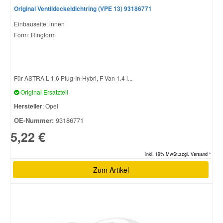
Original Ventildeckeldichtring (VPE 13) 93186771
Einbauseite: innen
Form: Ringform
Für ASTRA L 1.6 Plug-In-Hybri, F Van 1.4 i...
Original Ersatzteil
Hersteller
: Opel
OE-Nummer:
93186771
5,22 €
inkl. 19% MwSt.zzgl. Versand *
Zum Artikel