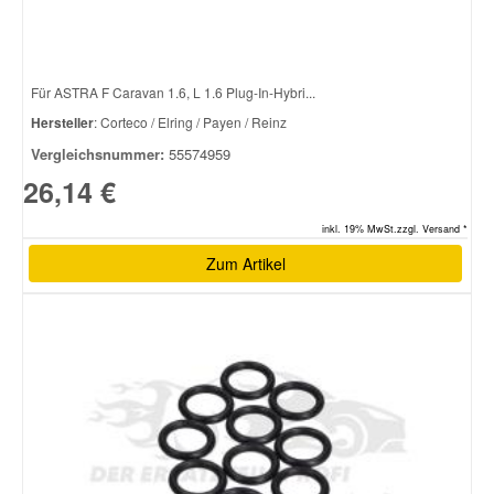
Für ASTRA F Caravan 1.6, L 1.6 Plug-In-Hybri...
Hersteller
: Corteco / Elring / Payen / Reinz
Vergleichsnummer:
55574959
26,14 €
inkl. 19% MwSt.zzgl. Versand *
Zum Artikel