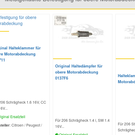
ginal Halteklammer für
re Motorabdeckung
711
Original Haltedämpfer für
obere Motorabdeckung
Haltekla
0137F6
Motorabd
206 Schrägheck 1.6 16V, CC
6V...
iginal Ersatzteil
Für 206 Schrägheck 1.4 i, SW 1.4
Für 206 St
teller
: Citroen / Peugeot /
16V...
Schrägheck
l
Original Ersatzteil