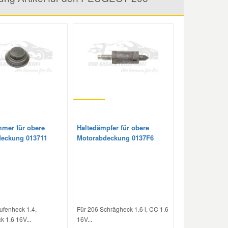
mmer für obere
Haltedämpfer für obere
eckung 013711
Motorabdeckung 0137F6
ufenheck 1.4,
Für 206 Schrägheck 1.6 i, CC 1.6
 1.6 16V...
16V...