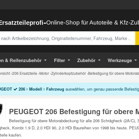
-
Ersatzteileprofi
Online-Shop für Autoteile & Kfz-Z
abe
en & Reifenzubehör
Filter
Zubehör
Werkzeuge
sicht
›
206 Ersatzteile
›
Motor
›
Zylinderkopfzubehör
›
Befestigung für obere Motora
UGEOT
206
Modell
Fahrzeug
auswählen, um genau passende Befestigu
PEUGEOT 206 Befestigung für obere
Befestigung für obere Motorabdeckung für alle 206 Schrägheck (2A/C),
heck, Kombi 1.9 D, 2.0 HDI 90, 2.0 HDi Baureihen von 1998 bis heute. PEU
teile kaufen.