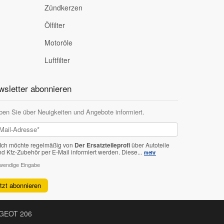
Zündkerzen
Ölfilter
Motoröle
Luftfilter
sletter abonnieren
ben Sie über Neuigkeiten und Angebote informiert.
Ich möchte regelmäßig von
Der Ersatzteileprofi
über Autoteile
nd Kfz-Zubehör per E-Mail informiert werden.
Diese...
mehr
twendige Eingabe
etzt abonnieren
EUGEOT 206