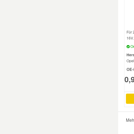
Smart Ersatzteile
Für 
Suzuki Ersatzteile
16V..
Or
Toyota Ersatzteile
Hers
Ope
Vauxhall Ersatzteile
OE-
0,
Volvo Ersatzteile
Meh