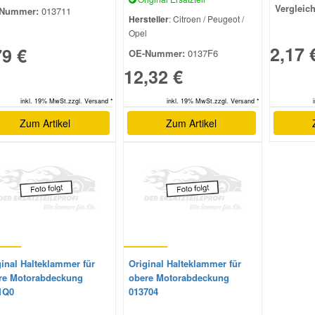
Vergleic
Nummer:
013711
Hersteller
: Citroen / Peugeot /
Opel
2,17 
79 €
OE-Nummer:
0137F6
12,32 €
inkl. 19% MwSt.zzgl. Versand *
inkl. 19% MwSt.zzgl. Versand *
Zum Artikel
Zum Artikel
ginal Halteklammer für
Original Halteklammer für
re Motorabdeckung
obere Motorabdeckung
1Q0
013704