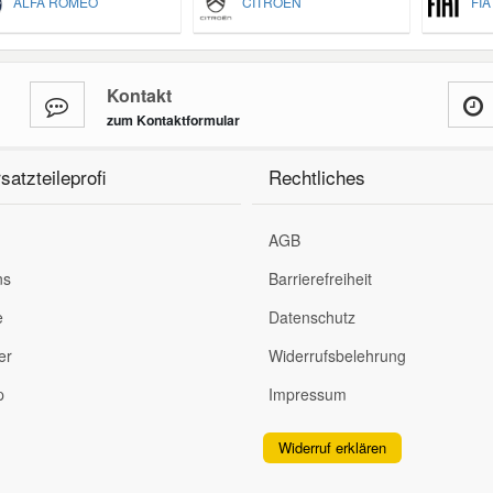
ALFA ROMEO
CITROËN
FIA
Kontakt
zum Kontaktformular
satzteileprofi
Rechtliches
AGB
ns
Barrierefreiheit
e
Datenschutz
er
Widerrufsbelehrung
p
Impressum
Widerruf erklären