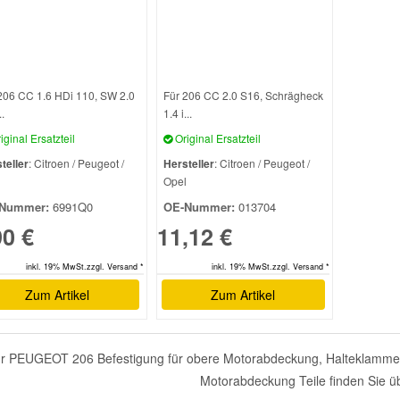
206 CC 1.6 HDi 110, SW 2.0
Für 206 CC 2.0 S16, Schrägheck
.
1.4 i...
iginal Ersatzteil
Original Ersatzteil
teller
: Citroen / Peugeot /
Hersteller
: Citroen / Peugeot /
l
Opel
Nummer:
6991Q0
OE-Nummer:
013704
90 €
11,12 €
inkl. 19% MwSt.zzgl. Versand *
inkl. 19% MwSt.zzgl. Versand *
Zum Artikel
Zum Artikel
r PEUGEOT 206 Befestigung für obere Motorabdeckung, Halteklammer 
Motorabdeckung Teile finden Sie ü