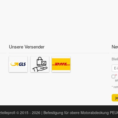
Unsere Versender
New
Blei
*
u
* no
j
zteileprofi © 2015 - 2026 | Befestigung für obere Motorabdeckung P