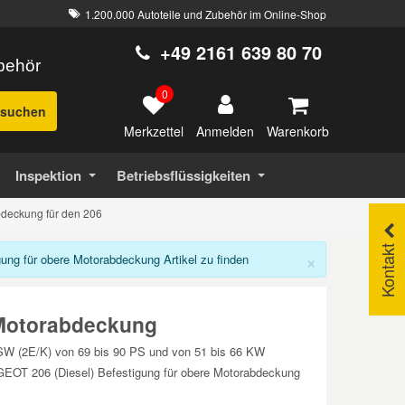
1.200.000 Autoteile und Zubehör im Online-Shop
+49 2161 639 80 70
ubehör
0
suchen
Merkzettel
Warenkorb
Anmelden
Inspektion
Betriebsflüssigkeiten
bdeckung für den 206
Kontakt
×
ng für obere Motorabdeckung Artikel zu finden
 Motorabdeckung
 SW (2E/K) von 69 bis 90 PS und von 51 bis 66 KW
GEOT 206 (Diesel) Befestigung für obere Motorabdeckung