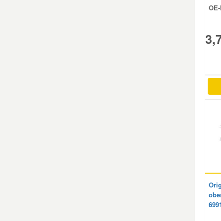
OE-
Mazda Ersatzteile
3,
Mercedes Ersatzteile
Mini Ersatzteile
Mitsubishi Ersatzteile
Nissan Ersatzteile
Porsche Ersatzteile
Ori
Seat Ersatzteile
obe
699
Skoda Ersatzteile