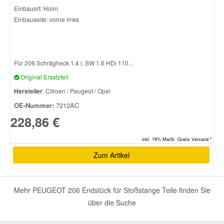
Einbauort: Holm
Einbauseite: vorne links
Smart Ersatzteile
Suzuki Ersatzteile
Für 206 Schrägheck 1.4 i, SW 1.6 HDi 110...
Original Ersatzteil
Toyota Ersatzteile
Hersteller
: Citroen / Peugeot / Opel
OE-Nummer:
7212AC
Vauxhall Ersatzteile
228,86 €
Volvo Ersatzteile
inkl. 19% MwSt. Gratis Versand *
Zum Artikel
Mehr PEUGEOT 206 Endstück für Stoßstange Teile finden Sie
über die Suche