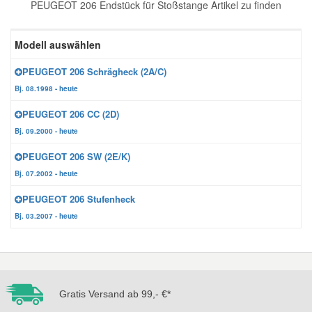
PEUGEOT 206 Endstück für Stoßstange Artikel zu finden
Reparatur-Zubehör
Schlüsselgehäuse
Daewoo Ersatzteile
Scheibenreinigung
Modell auswählen
Karosserie Werkzeug
Werkstattbedarf
Daihatsu Ersatzteile
Zündanlage und Glühanlage
PEUGEOT 206 Schrägheck (2A/C)
Bj. 08.1998 - heute
Winter-Autozubehör
Dodge Ersatzteile
PEUGEOT 206 CC (2D)
Bj. 09.2000 - heute
Honda Ersatzteile
PEUGEOT 206 SW (2E/K)
Bj. 07.2002 - heute
Hyundai Ersatzteile
PEUGEOT 206 Stufenheck
Bj. 03.2007 - heute
Jeep Ersatzteile
Kia Ersatzteile
Gratis Versand ab 99,- €*
Lancia Ersatzteile