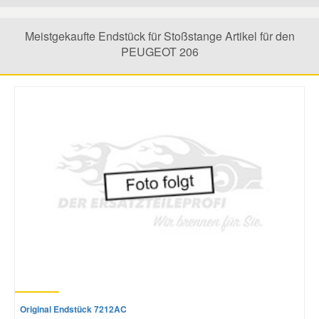
Mazda Ersatzteile
Meistgekaufte Endstück für Stoßstange Artikel für den
PEUGEOT 206
Mercedes Ersatzteile
Mini Ersatzteile
Mitsubishi Ersatzteile
Nissan Ersatzteile
Porsche Ersatzteile
Seat Ersatzteile
Original Endstück 7212AC
Skoda Ersatzteile