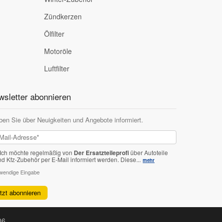
Zündkerzen
Ölfilter
Motoröle
Luftfilter
sletter abonnieren
ben Sie über Neuigkeiten und Angebote informiert.
Ich möchte regelmäßig von
Der Ersatzteileprofi
über Autoteile
nd Kfz-Zubehör per E-Mail informiert werden.
Diese...
mehr
twendige Eingabe
etzt abonnieren
06