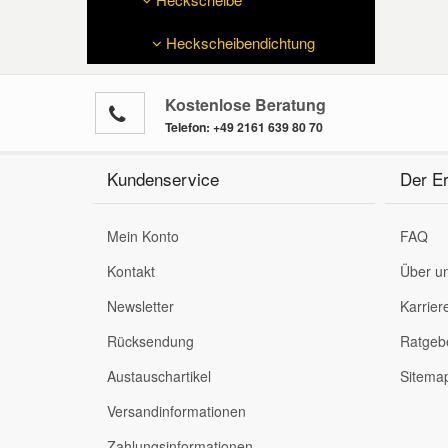
Reparatur-Zubehör
Schlüsselgehäuse
Daewoo Ersatzteile
Heckscheibendichtung
Scheibenreinigung
Karosserie Werkzeug
Werkstattbedarf
Daihatsu Ersatzteile
Zündanlage und Glühanlage
Kostenlose Beratung
Telefon:
+49 2161 639 80 70
Winter-Autozubehör
Dodge Ersatzteile
Kundenservice
Der Er
Honda Ersatzteile
Mein Konto
FAQ
Hyundai Ersatzteile
Kontakt
Über u
Newsletter
Karrier
Jeep Ersatzteile
Rücksendung
Ratgeb
Austauschartikel
Sitema
Kia Ersatzteile
Versandinformationen
Lancia Ersatzteile
Zahlungsinformationen