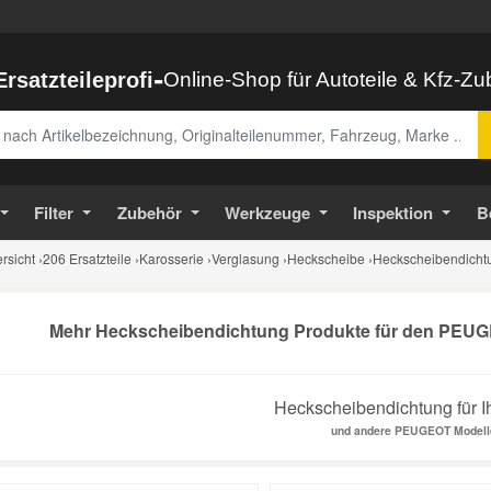
-
Ersatzteileprofi
Online-Shop für Autoteile & Kfz-Z
abe
Filter
Zubehör
Werkzeuge
Inspektion
B
sicht
›
206 Ersatzteile
›
Karosserie
›
Verglasung
›
Heckscheibe
›
Heckscheibendichtu
Mehr Heckscheibendichtung Produkte für den PEUGE
Heckscheibendichtung für I
und andere PEUGEOT Modell