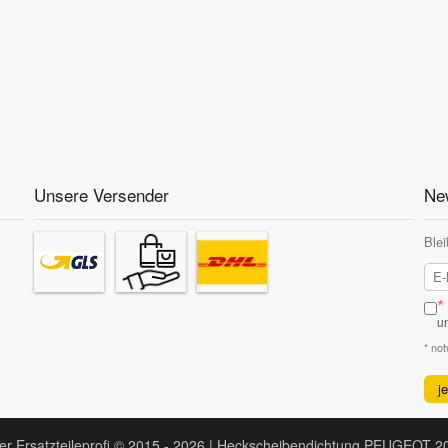
Unsere Versender
New
Blei
*
u
* no
j
er Ersatzteileprofi © 2015 - 2026 | Heckscheibendichtung PEUGEOT 2