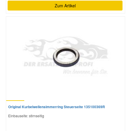
Zum Artikel
Original Kurbelwellensimmerring Steuerseite 135100369R
Einbauseite: stirnseitig