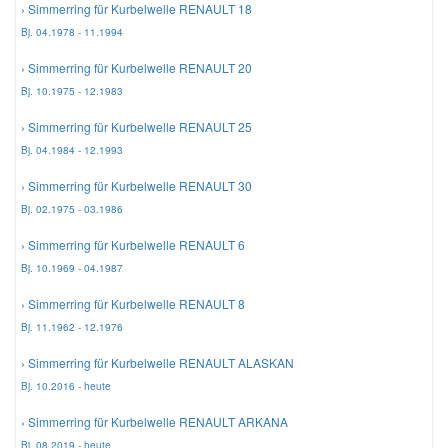
› Simmerring für Kurbelwelle RENAULT 18
Bj. 04.1978 - 11.1994
Mazda Ersatzteile
› Simmerring für Kurbelwelle RENAULT 20
Bj. 10.1975 - 12.1983
Mercedes Ersatzteile
› Simmerring für Kurbelwelle RENAULT 25
Bj. 04.1984 - 12.1993
Mini Ersatzteile
› Simmerring für Kurbelwelle RENAULT 30
Bj. 02.1975 - 03.1986
Mitsubishi Ersatzteile
› Simmerring für Kurbelwelle RENAULT 6
Bj. 10.1969 - 04.1987
Nissan Ersatzteile
› Simmerring für Kurbelwelle RENAULT 8
Porsche Ersatzteile
Bj. 11.1962 - 12.1976
› Simmerring für Kurbelwelle RENAULT ALASKAN
Seat Ersatzteile
Bj. 10.2016 - heute
› Simmerring für Kurbelwelle RENAULT ARKANA
Skoda Ersatzteile
Bj. 08.2019 - heute