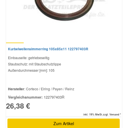
Kurbelwellensimmerring 105x85x11 122797403R
Einbauseite: getriebeseitig
Staubschutz: mit Staubschutzlippe
Außendurchmesser [mm]: 105
Hersteller
: Corteco / Elring / Payen / Reinz
Vergleichsnummer:
122797403R
26,38 €
inkl. 19% MwSt.zzgl. Versand *
Zum Artikel