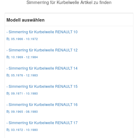
Simmerring für Kurbelwelle Artikel zu finden
Reparatur-Zubehör
Schlüsselgehäuse
Daewoo Ersatzteile
Scheibenreinigung
Modell auswählen
Karosserie Werkzeug
Werkstattbedarf
Daihatsu Ersatzteile
Zündanlage und Glühanlage
› Simmerring für Kurbelwelle RENAULT 10
Bj. 05.1966 - 10.1972
Winter-Autozubehör
Dodge Ersatzteile
› Simmerring für Kurbelwelle RENAULT 12
Bj. 10.1969 - 12.1984
Honda Ersatzteile
› Simmerring für Kurbelwelle RENAULT 14
Bj. 05.1976 - 12.1983
Hyundai Ersatzteile
› Simmerring für Kurbelwelle RENAULT 15
Bj. 09.1971 - 10.1980
Jeep Ersatzteile
› Simmerring für Kurbelwelle RENAULT 16
Bj. 09.1965 - 08.1980
Kia Ersatzteile
› Simmerring für Kurbelwelle RENAULT 17
Bj. 03.1972 - 10.1980
Lancia Ersatzteile