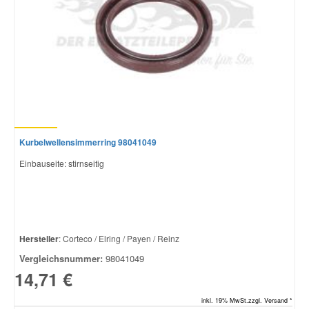
Kurbelwellensimmerring 98041049
Einbauseite: stirnseitig
Hersteller
: Corteco / Elring / Payen / Reinz
Vergleichsnummer:
98041049
14,71 €
inkl. 19% MwSt.zzgl. Versand *