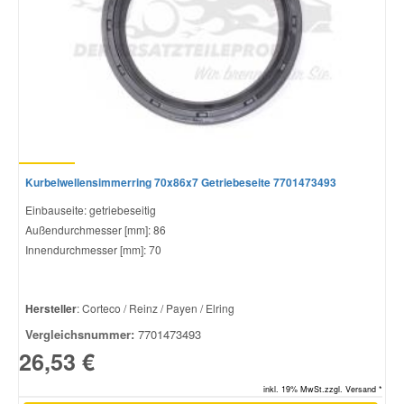
Kurbelwellensimmerring 70x86x7 Getriebeseite 7701473493
Einbauseite: getriebeseitig
Außendurchmesser [mm]: 86
Innendurchmesser [mm]: 70
Hersteller
: Corteco / Reinz / Payen / Elring
Vergleichsnummer:
7701473493
26,53 €
inkl. 19% MwSt.zzgl. Versand *