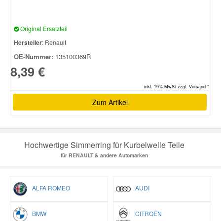
Original Ersatzteil
Hersteller
: Renault
OE-Nummer:
135100369R
8,39 €
inkl. 19% MwSt.zzgl. Versand *
Zum Artikel
Hochwertige Simmerring für Kurbelwelle Teile
für RENAULT & andere Automarken
ALFA ROMEO
AUDI
BMW
CITROËN