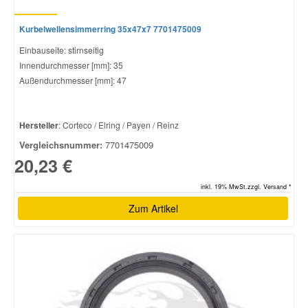
Kurbelwellensimmerring 35x47x7 7701475009
Einbauseite: stirnseitig
Innendurchmesser [mm]: 35
Außendurchmesser [mm]: 47
Hersteller
: Corteco / Elring / Payen / Reinz
Vergleichsnummer:
7701475009
20,23 €
inkl. 19% MwSt.zzgl. Versand *
Zum Artikel