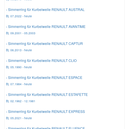
› Simmerring für Kurbelwelle RENAULT AUSTRAL
Smart Ersatzteile
Bj. 07.2022 - heute
› Simmerring für Kurbelwelle RENAULT AVANTIME
Suzuki Ersatzteile
Bj. 09.2001 - 05.2003
› Simmerring für Kurbelwelle RENAULT CAPTUR
Toyota Ersatzteile
Bj. 06.2013 - heute
› Simmerring für Kurbelwelle RENAULT CLIO
Vauxhall Ersatzteile
Bj. 05.1990 - heute
› Simmerring für Kurbelwelle RENAULT ESPACE
Volvo Ersatzteile
Bj. 07.1984 - heute
› Simmerring für Kurbelwelle RENAULT ESTAFETTE
Bj. 02.1962 - 12.1981
› Simmerring für Kurbelwelle RENAULT EXPRESS
Bj. 05.2021 - heute
› Simmerring für Kurbelwelle RENAULT FLUENCE