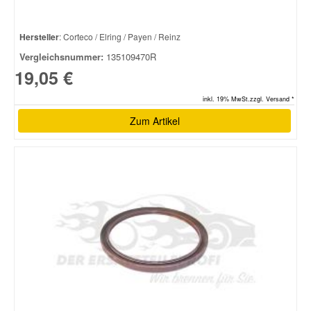
Hersteller
: Corteco / Elring / Payen / Reinz
Vergleichsnummer:
135109470R
19,05 €
inkl. 19% MwSt.zzgl. Versand *
Zum Artikel