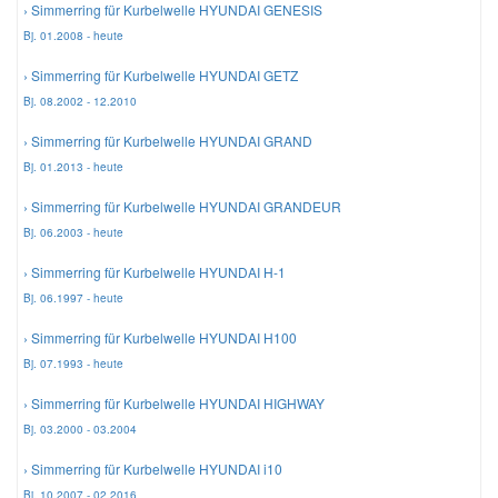
› Simmerring für Kurbelwelle HYUNDAI GENESIS
Bj. 01.2008 - heute
Mazda Ersatzteile
› Simmerring für Kurbelwelle HYUNDAI GETZ
Bj. 08.2002 - 12.2010
Mercedes Ersatzteile
› Simmerring für Kurbelwelle HYUNDAI GRAND
Bj. 01.2013 - heute
Mini Ersatzteile
› Simmerring für Kurbelwelle HYUNDAI GRANDEUR
Bj. 06.2003 - heute
Mitsubishi Ersatzteile
› Simmerring für Kurbelwelle HYUNDAI H-1
Bj. 06.1997 - heute
Nissan Ersatzteile
› Simmerring für Kurbelwelle HYUNDAI H100
Porsche Ersatzteile
Bj. 07.1993 - heute
› Simmerring für Kurbelwelle HYUNDAI HIGHWAY
Seat Ersatzteile
Bj. 03.2000 - 03.2004
› Simmerring für Kurbelwelle HYUNDAI i10
Skoda Ersatzteile
Bj. 10.2007 - 02.2016