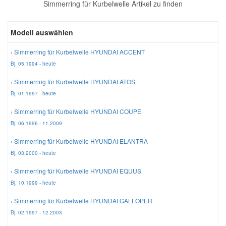
Simmerring für Kurbelwelle Artikel zu finden
Reparatur-Zubehör
Schlüsselgehäuse
Daewoo Ersatzteile
Scheibenreinigung
Modell auswählen
Karosserie Werkzeug
Werkstattbedarf
Daihatsu Ersatzteile
Zündanlage und Glühanlage
› Simmerring für Kurbelwelle HYUNDAI ACCENT
Bj. 05.1994 - heute
Winter-Autozubehör
Dodge Ersatzteile
› Simmerring für Kurbelwelle HYUNDAI ATOS
Bj. 01.1997 - heute
Honda Ersatzteile
› Simmerring für Kurbelwelle HYUNDAI COUPE
Bj. 06.1996 - 11.2009
Hyundai Ersatzteile
› Simmerring für Kurbelwelle HYUNDAI ELANTRA
Bj. 03.2000 - heute
Jeep Ersatzteile
› Simmerring für Kurbelwelle HYUNDAI EQUUS
Bj. 10.1999 - heute
Kia Ersatzteile
› Simmerring für Kurbelwelle HYUNDAI GALLOPER
Bj. 02.1997 - 12.2003
Lancia Ersatzteile