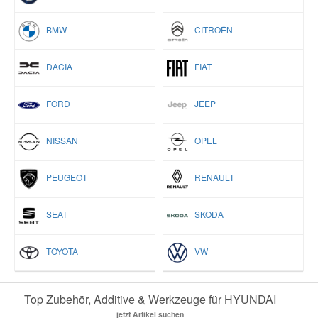
BMW
CITROËN
DACIA
FIAT
FORD
JEEP
NISSAN
OPEL
PEUGEOT
RENAULT
SEAT
SKODA
TOYOTA
VW
Top Zubehör, Additive & Werkzeuge für HYUNDAI
jetzt Artikel suchen