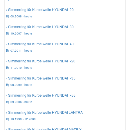
› Simmerring für Kurbelwelle HYUNDAI i20
Smart Ersatzteile
Bj. 08.2008 - heute
› Simmerring für Kurbelwelle HYUNDAI i30
Suzuki Ersatzteile
Bj. 10.2007 - heute
› Simmerring für Kurbelwelle HYUNDAI i40
Toyota Ersatzteile
Bj. 07.2011 - heute
› Simmerring für Kurbelwelle HYUNDAI ix20
Vauxhall Ersatzteile
Bj. 11.2010 - heute
› Simmerring für Kurbelwelle HYUNDAI ix35
Volvo Ersatzteile
Bj. 08.2009 - heute
› Simmerring für Kurbelwelle HYUNDAI ix55
Bj. 09.2006 - heute
› Simmerring für Kurbelwelle HYUNDAI LANTRA
Bj. 10.1990 - 12.2000
› Simmerring für Kurbelwelle HYUNDAI MATRIX