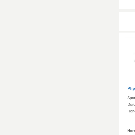
Plip
Span
Durc
Höhe
Hers