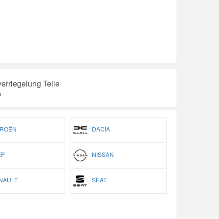
erriegelung Teile
n
ROËN
DACIA
P
NISSAN
AULT
SEAT