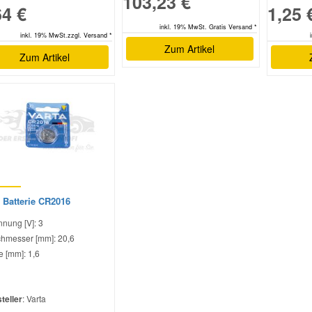
103,23 €
64 €
1,25 
inkl. 19% MwSt. Gratis Versand *
inkl. 19% MwSt.zzgl. Versand *
Zum Artikel
Zum Artikel
 Batterie CR2016
nung [V]: 3
hmesser [mm]: 20,6
 [mm]: 1,6
teller
: Varta