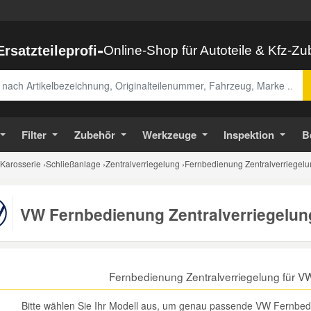
-
Ersatzteileprofi
Online-Shop für Autoteile & Kfz-Z
abe
Filter
Zubehör
Werkzeuge
Inspektion
B
Karosserie
›
Schließanlage
›
Zentralverriegelung
›
Fernbedienung Zentralverriegel
VW Fernbedienung Zentralverriegelun
Fernbedienung Zentralverriegelung für 
Bitte wählen Sie Ihr Modell aus, um genau passende VW Fernbedie