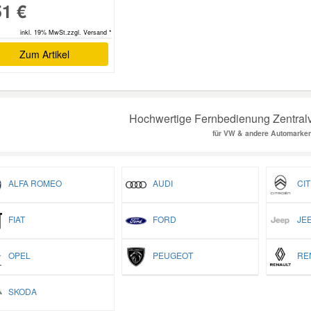
51 €
inkl. 19% MwSt.zzgl. Versand *
Zum Artikel
Hochwertige Fernbedienung Zentralv
für VW & andere Automarke
ALFA ROMEO
AUDI
CIT
FIAT
FORD
JEE
OPEL
PEUGEOT
REN
SKODA