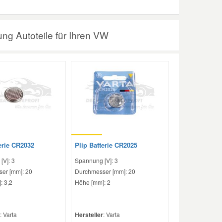
ng Autoteile für Ihren VW
erie CR2032
Plip Batterie CR2025
[V]: 3
Spannung [V]: 3
er [mm]: 20
Durchmesser [mm]: 20
: 3,2
Höhe [mm]: 2
: Varta
Hersteller
: Varta