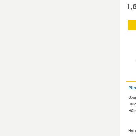
1,
Plip
Span
Durc
Höhe
Hers