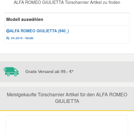
ALFA ROMEO GIULIETTA Türscharnier Artikel zu finden
Reparatur-Zubehör
Schlüsselgehäuse
Daewoo Ersatzteile
Scheibenreinigung
Modell auswählen
Karosserie Werkzeug
Werkstattbedarf
Daihatsu Ersatzteile
Zündanlage und Glühanlage
ALFA ROMEO GIULIETTA (940_)
Bj. 04.2010 - heute
Winter-Autozubehör
Dodge Ersatzteile
Honda Ersatzteile
Gratis Versand ab 99,- €*
Hyundai Ersatzteile
Meistgekaufte Türscharnier Artikel für den ALFA ROMEO
Jeep Ersatzteile
GIULIETTA
Kia Ersatzteile
Lancia Ersatzteile