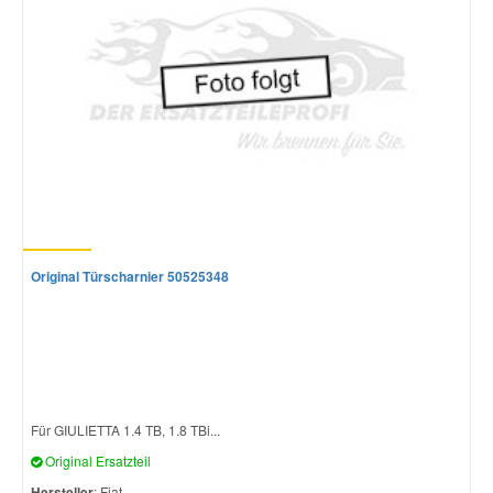
Mazda Ersatzteile
Mercedes Ersatzteile
Mini Ersatzteile
Mitsubishi Ersatzteile
Original Türscharnier 50525348
Nissan Ersatzteile
Porsche Ersatzteile
Seat Ersatzteile
Für GIULIETTA 1.4 TB, 1.8 TBi...
Original Ersatzteil
Skoda Ersatzteile
Hersteller
: Fiat