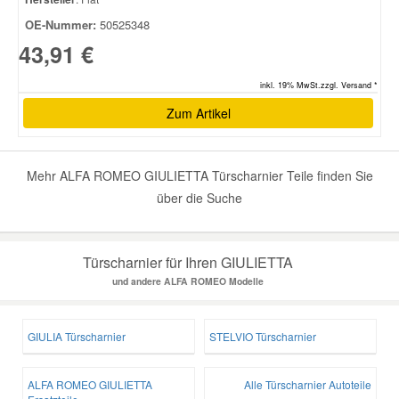
OE-Nummer:
50525348
Smart Ersatzteile
43,91 €
inkl. 19% MwSt.zzgl. Versand *
Suzuki Ersatzteile
Zum Artikel
Toyota Ersatzteile
Mehr ALFA ROMEO GIULIETTA Türscharnier Teile finden Sie
über die Suche
Vauxhall Ersatzteile
Volvo Ersatzteile
Türscharnier für Ihren GIULIETTA
und andere ALFA ROMEO Modelle
GIULIA Türscharnier
STELVIO Türscharnier
ALFA ROMEO GIULIETTA
Alle Türscharnier Autoteile