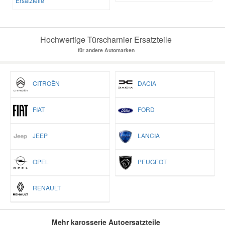
Ersatzteile
Hochwertige Türscharnier Ersatzteile
für andere Automarken
CITROËN
DACIA
FIAT
FORD
JEEP
LANCIA
OPEL
PEUGEOT
RENAULT
Mehr karosserie Autoersatzteile