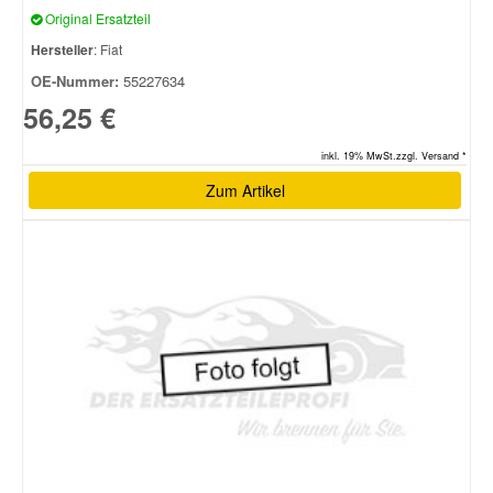
Original Ersatzteil
Hersteller
: Fiat
Smart Ersatzteile
OE-Nummer:
55227634
56,25 €
Suzuki Ersatzteile
inkl. 19% MwSt.zzgl. Versand *
Toyota Ersatzteile
Zum Artikel
Vauxhall Ersatzteile
Volvo Ersatzteile