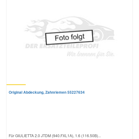
Mazda Ersatzteile
Mercedes Ersatzteile
Mini Ersatzteile
Mitsubishi Ersatzteile
Nissan Ersatzteile
Original Abdeckung, Zahnriemen 55227634
Porsche Ersatzteile
Seat Ersatzteile
Für GIULIETTA 2.0 JTDM (940.FXL1A), 1.6 (116.50B)...
Skoda Ersatzteile