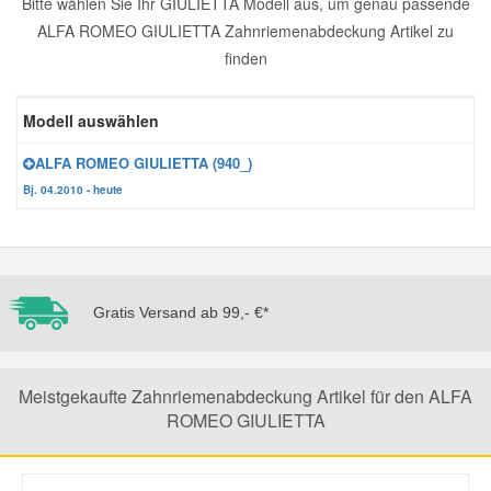
Bitte wählen Sie Ihr GIULIETTA Modell aus, um genau passende
ALFA ROMEO GIULIETTA Zahnriemenabdeckung Artikel zu
Reparatur-Zubehör
Schlüsselgehäuse
Daewoo Ersatzteile
Scheibenreinigung
finden
Karosserie Werkzeug
Werkstattbedarf
Daihatsu Ersatzteile
Zündanlage und Glühanlage
Modell auswählen
Winter-Autozubehör
ALFA ROMEO GIULIETTA (940_)
Dodge Ersatzteile
Bj. 04.2010 - heute
Honda Ersatzteile
Hyundai Ersatzteile
Gratis Versand ab 99,- €*
Jeep Ersatzteile
Meistgekaufte Zahnriemenabdeckung Artikel für den ALFA
Kia Ersatzteile
ROMEO GIULIETTA
Lancia Ersatzteile