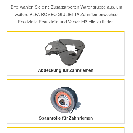
Bitte wählen Sie eine Zusatzarbeiten Warengruppe aus, um
Mazda Ersatzteile
weitere ALFA ROMEO GIULIETTA Zahnriemenwechsel
Ersatzteile Ersatzteile und Verschleißteile zu finden.
Mercedes Ersatzteile
Mini Ersatzteile
Mitsubishi Ersatzteile
Abdeckung für Zahnriemen
Nissan Ersatzteile
Porsche Ersatzteile
Seat Ersatzteile
Spannrolle für Zahnriemen
Skoda Ersatzteile