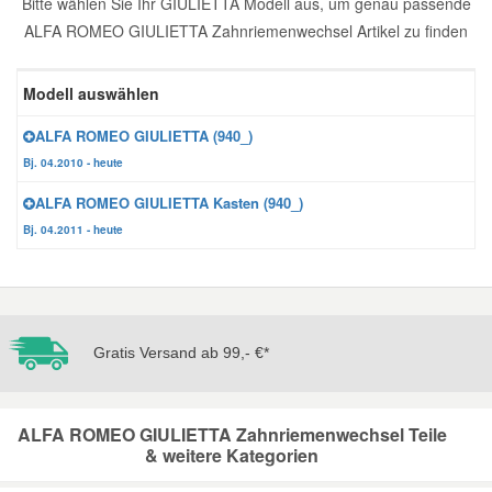
Bitte wählen Sie Ihr GIULIETTA Modell aus, um genau passende
ALFA ROMEO GIULIETTA Zahnriemenwechsel Artikel zu finden
Reparatur-Zubehör
Schlüsselgehäuse
Daewoo Ersatzteile
Scheibenreinigung
Modell auswählen
Karosserie Werkzeug
Werkstattbedarf
Daihatsu Ersatzteile
Zündanlage und Glühanlage
ALFA ROMEO GIULIETTA (940_)
Winter-Autozubehör
Dodge Ersatzteile
Bj. 04.2010 - heute
ALFA ROMEO GIULIETTA Kasten (940_)
Honda Ersatzteile
Bj. 04.2011 - heute
Hyundai Ersatzteile
Jeep Ersatzteile
Gratis Versand ab 99,- €*
Kia Ersatzteile
ALFA ROMEO GIULIETTA Zahnriemenwechsel Teile
& weitere Kategorien
Lancia Ersatzteile