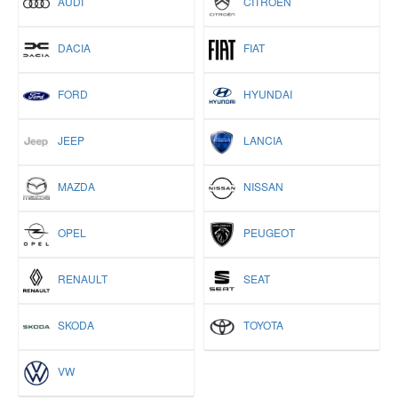
AUDI
CITROËN
DACIA
FIAT
FORD
HYUNDAI
JEEP
LANCIA
MAZDA
NISSAN
OPEL
PEUGEOT
RENAULT
SEAT
SKODA
TOYOTA
VW