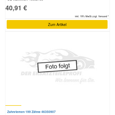
40,91 €
inkl. 19% MwSt.zzgl. Versand *
Zum Artikel
Zahnriemen 199 Zähne 46350907