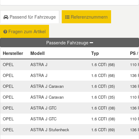
Smart Ersatzteile
Passend für Fahrzeuge
Referenznummern
Fragen zum Artikel
Suzuki Ersatzteile
Passende Fahrzeuge
Toyota Ersatzteile
Hersteller
Modell
Typ
PS 
OPEL
ASTRA J
1.6 CDTi (68)
110 
Vauxhall Ersatzteile
OPEL
ASTRA J
1.6 CDTi (68)
136 
OPEL
ASTRA J Caravan
1.6 CDTi (35)
136 
Volvo Ersatzteile
OPEL
ASTRA J Caravan
1.6 CDTi (35)
110 
OPEL
ASTRA J GTC
1.6 CDTI (08)
136 
OPEL
ASTRA J GTC
1.6 CDTI (08)
110 
OPEL
ASTRA J Stufenheck
1.6 CDTi (69)
136 