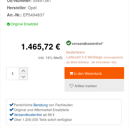
OE-Nummer:
55491381
Hersteller
: Opel
Mazda Ersatzteile
Art.-Nr.:
EP5494837
Original Ersatzteil
Mercedes Ersatzteile
1.465,72 €
versandkostenfrei*
Mini Ersatzteile
Bestellware:
Lieferzeit 3-5 Werktage
inkl. 19% MwSt.
(vorausgesetzt
Mitsubishi Ersatzteile
ab Werk lieferbar - wir informieren Sie)
in den Warenkorb
Nissan Ersatzteile
Artikel merken
Porsche Ersatzteile
Persönliche
Beratung
von Fachleuten
Original und Aftermarket Ersatzteile
Seat Ersatzteile
Versandkostenfrei
ab 99 €
Über 1.200.000 Teile sofort verfügbar
Skoda Ersatzteile