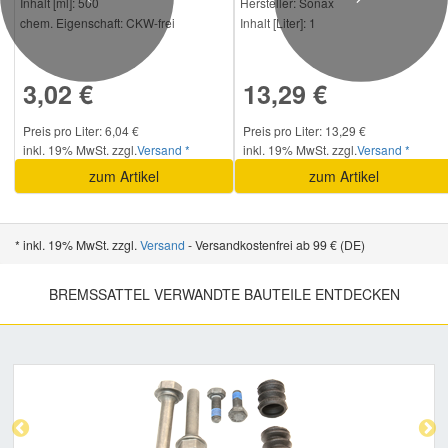
Previous
Next
Inhalt [ml]:
500
Hersteller:
Sonax
chem. Eigenschaft:
CKW-frei
Inhalt [Liter]:
1
3,02 €
13,29 €
Preis pro Liter: 6,04 €
Preis pro Liter: 13,29 €
inkl. 19% MwSt. zzgl.
Versand *
inkl. 19% MwSt. zzgl.
Versand *
zum Artikel
zum Artikel
* inkl. 19% MwSt. zzgl.
Versand
- Versandkostenfrei ab 99 € (DE)
BREMSSATTEL VERWANDTE BAUTEILE ENTDECKEN
Previous
Nex