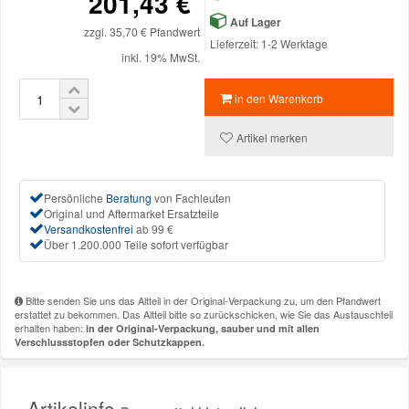
201,43 €
Auf Lager
zzgl. 35,70 € Pfandwert
Mazda Ersatzteile
Lieferzeit: 1-2 Werktage
inkl. 19% MwSt.
Mercedes Ersatzteile
in den Warenkorb
Artikel merken
Mini Ersatzteile
Mitsubishi Ersatzteile
Persönliche
Beratung
von Fachleuten
Original und Aftermarket Ersatzteile
Versandkostenfrei
ab 99 €
Über 1.200.000 Teile sofort verfügbar
Nissan Ersatzteile
Porsche Ersatzteile
Bitte senden Sie uns das Altteil in der Original-Verpackung zu, um den Pfandwert
erstattet zu bekommen. Das Altteil bitte so zurückschicken, wie Sie das Austauschteil
erhalten haben:
in der Original-Verpackung, sauber und mit allen
Verschlussstopfen oder Schutzkappen.
Seat Ersatzteile
Artikelinfo
Skoda Ersatzteile