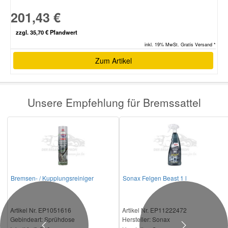
201,43 €
zzgl. 35,70 € Pfandwert
inkl. 19% MwSt. Gratis Versand *
Zum Artikel
Unsere Empfehlung für Bremssattel
Bremsen- / Kupplungsreiniger
Sonax Felgen Beast 1 l
Artikel Nr. EP1051616
Artikel Nr. EP11222472
Gebindeart:
Sprühdose
Hersteller
: Sonax