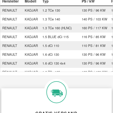
Hersteller
Modell
Typ
PS / kW
RENAULT
KADJAR
1.2 TCe 130
130 PS / 96 KW
1
RENAULT
KADJAR
1.3 TCe 140
140 PS / 103 KW
1
RENAULT
KADJAR
1.3 TCe 160 (HLNC)
160 PS / 117 KW
1
RENAULT
KADJAR
1.5 BLUE dCi 115
116 PS / 85 KW
1
RENAULT
KADJAR
1.5 dCi 110
110 PS / 81 KW
1
RENAULT
KADJAR
1.6 dCi 130
130 PS / 96 KW
1
RENAULT
KADJAR
1.6 dCi 130 4x4
130 PS / 96 KW
1
RENAULT
KADJAR
1.6 TCe 165
163 PS / 120 KW
1
RENAULT
KADJAR
1.7 Blue dCi 150 (HLA7)
150 PS / 110 KW
1
RENAULT
KADJAR
1.7 Blue dCi 150 4WD
150 PS / 110 KW
1