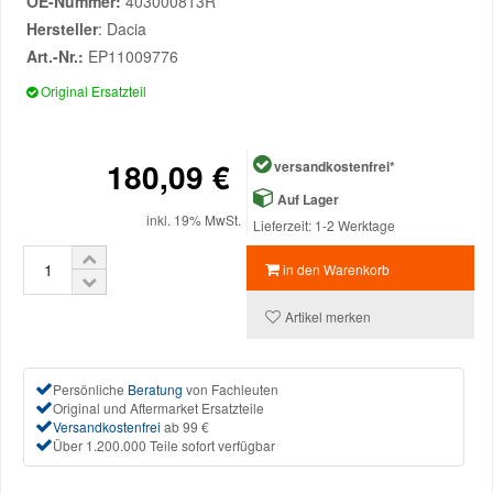
OE-Nummer:
403000813R
Hersteller
: Dacia
Mazda Ersatzteile
Art.-Nr.:
EP11009776
Original Ersatzteil
Mercedes Ersatzteile
180,09 €
versandkostenfrei*
Mini Ersatzteile
Auf Lager
inkl. 19% MwSt.
Lieferzeit: 1-2 Werktage
Mitsubishi Ersatzteile
in den Warenkorb
Nissan Ersatzteile
Artikel merken
Porsche Ersatzteile
Persönliche
Beratung
von Fachleuten
Original und Aftermarket Ersatzteile
Seat Ersatzteile
Versandkostenfrei
ab 99 €
Über 1.200.000 Teile sofort verfügbar
Skoda Ersatzteile