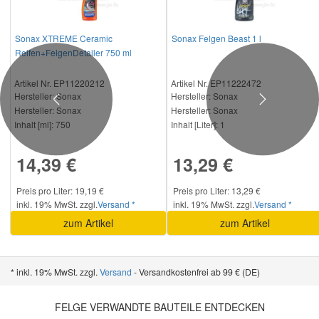
Sonax XTREME Ceramic
Sonax Felgen Beast 1 l
Reifen+FelgenDetailer 750 ml
Artikel Nr. EP11220212
Artikel Nr. EP11222472
Hersteller
: Sonax
Hersteller
: Sonax
Previous
Next
Hersteller:
Sonax
Hersteller:
Sonax
Inhalt [ml]:
750
Inhalt [Liter]:
1
14,39 €
13,29 €
Preis pro Liter: 19,19 €
Preis pro Liter: 13,29 €
inkl. 19% MwSt. zzgl.
Versand *
inkl. 19% MwSt. zzgl.
Versand *
zum Artikel
zum Artikel
* inkl. 19% MwSt. zzgl.
Versand
- Versandkostenfrei ab 99 € (DE)
FELGE VERWANDTE BAUTEILE ENTDECKEN