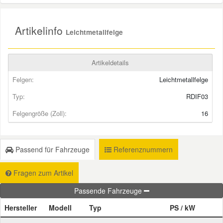
Smart Ersatzteile
Artikelinfo
Leichtmetallfelge
Suzuki Ersatzteile
Artikeldetails
Felgen:
Leichtmetallfelge
Toyota Ersatzteile
Typ:
RDIF03
Vauxhall Ersatzteile
Felgengröße (Zoll):
16
Volvo Ersatzteile
Passend für Fahrzeuge
Referenznummern
Fragen zum Artikel
Passende Fahrzeuge
Hersteller
Modell
Typ
PS / kW