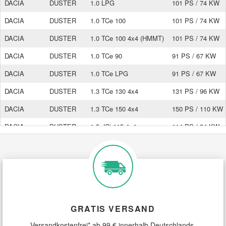
DACIA
DUSTER
1.0 LPG
101 PS / 74 KW
DACIA
DUSTER
1.0 TCe 100
101 PS / 74 KW
DACIA
DUSTER
1.0 TCe 100 4x4 (HMMT)
101 PS / 74 KW
DACIA
DUSTER
1.0 TCe 90
91 PS / 67 KW
DACIA
DUSTER
1.0 TCe LPG
91 PS / 67 KW
DACIA
DUSTER
1.3 TCe 130 4x4
131 PS / 96 KW
DACIA
DUSTER
1.3 TCe 150 4x4
150 PS / 110 KW
DACIA
DUSTER
1.5 dCi 115 4x4
114 PS / 84 KW
DACIA
DUSTER
1.5 dCi 95 (HMAF)
95 PS / 70 KW
DACIA
DUSTER
2.0 16V 4x4
137 PS / 101 KW
DACIA
DUSTER II
1.2 TCe 125
125 PS / 92 KW
DACIA
DUSTER II
1.2 TCe 125 4x4
125 PS / 92 KW
GRATIS VERSAND
DACIA
DUSTER II
1.3 TCe 130 (HMMF)
131 PS / 96 KW
Versandkostenfrei* ab 99 € innerhalb Deutschlands.