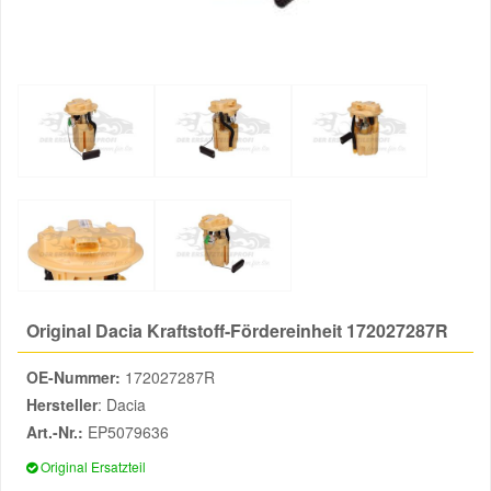
Reparatur-Zubehör
Schlüsselgehäuse
Daewoo Ersatzteile
Scheibenreinigung
Karosserie Werkzeug
Werkstattbedarf
Daihatsu Ersatzteile
Zündanlage und Glühanlage
Winter-Autozubehör
Dodge Ersatzteile
Honda Ersatzteile
Hyundai Ersatzteile
Original Dacia Kraftstoff-Fördereinheit 172027287R
Jeep Ersatzteile
OE-Nummer:
172027287R
Hersteller
: Dacia
Kia Ersatzteile
Art.-Nr.:
EP5079636
Original Ersatzteil
Lancia Ersatzteile