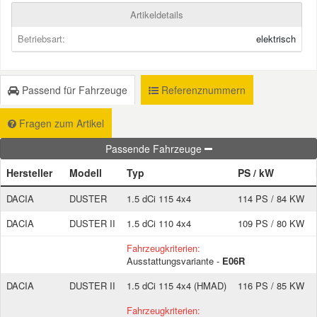
Artikeldetails
Smart Ersatzteile
Betriebsart:
elektrisch
Suzuki Ersatzteile
Passend für Fahrzeuge
Referenznummern
Toyota Ersatzteile
Fragen zum Artikel
Passende Fahrzeuge
Vauxhall Ersatzteile
Hersteller
Modell
Typ
PS / kW
Volvo Ersatzteile
DACIA
DUSTER
1.5 dCi 115 4x4
114 PS / 84 KW
DACIA
DUSTER II
1.5 dCi 110 4x4
109 PS / 80 KW
Fahrzeugkriterien:
Ausstattungsvariante -
E06R
DACIA
DUSTER II
1.5 dCi 115 4x4 (HMAD)
116 PS / 85 KW
Fahrzeugkriterien: