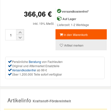
Mazda Ersatzteile
366,06 €
versandkostenfrei*
Auf Lager
inkl. 19% MwSt.
Mercedes Ersatzteile
Lieferzeit: 1-2 Werktage
in den Warenkorb
Mini Ersatzteile
Artikel merken
Mitsubishi Ersatzteile
Persönliche
Beratung
von Fachleuten
Original und Aftermarket Ersatzteile
Nissan Ersatzteile
Versandkostenfrei
ab 99 €
Über 1.200.000 Teile sofort verfügbar
Porsche Ersatzteile
Seat Ersatzteile
Artikelinfo
Kraftstoff-Fördereinheit
Skoda Ersatzteile