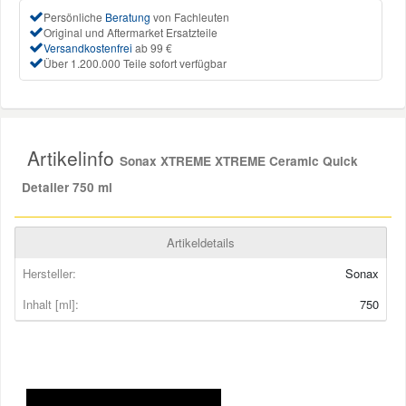
Persönliche
Beratung
von Fachleuten
Original und Aftermarket Ersatzteile
Smart Ersatzteile
Versandkostenfrei
ab 99 €
Über 1.200.000 Teile sofort verfügbar
Suzuki Ersatzteile
Toyota Ersatzteile
Artikelinfo
Sonax XTREME XTREME Ceramic Quick
Detailer 750 ml
Vauxhall Ersatzteile
Artikeldetails
Volvo Ersatzteile
Hersteller:
Sonax
Inhalt [ml]:
750