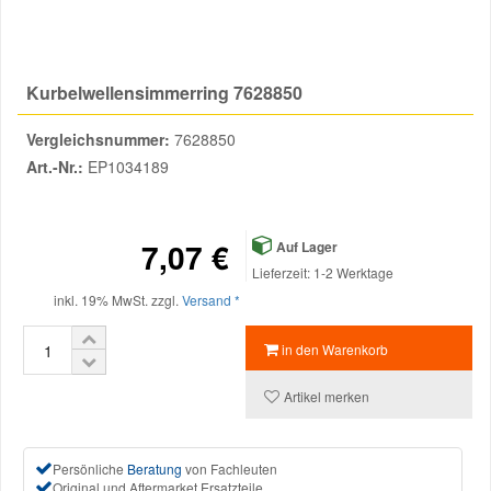
Reparatur-Zubehör
Schlüsselgehäuse
Daewoo Ersatzteile
Scheibenreinigung
Kurbelwellensimmerring 7628850
Karosserie Werkzeug
Werkstattbedarf
Daihatsu Ersatzteile
Zündanlage und Glühanlage
Vergleichsnummer:
7628850
Winter-Autozubehör
Dodge Ersatzteile
Art.-Nr.:
EP1034189
Honda Ersatzteile
7,07 €
Auf Lager
Lieferzeit: 1-2 Werktage
Hyundai Ersatzteile
inkl. 19% MwSt. zzgl.
Versand *
in den Warenkorb
Jeep Ersatzteile
Artikel merken
Kia Ersatzteile
Persönliche
Beratung
von Fachleuten
Lancia Ersatzteile
Original und Aftermarket Ersatzteile