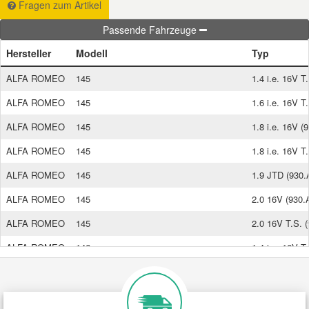
Fragen zum Artikel
Passende Fahrzeuge
Smart Ersatzteile
Hersteller
Modell
Typ
Suzuki Ersatzteile
ALFA ROMEO
145
1.4 i.e. 16V T
ALFA ROMEO
145
1.6 i.e. 16V T
Toyota Ersatzteile
ALFA ROMEO
145
1.8 i.e. 16V (
ALFA ROMEO
145
1.8 i.e. 16V T
Vauxhall Ersatzteile
ALFA ROMEO
145
1.9 JTD (930.
Volvo Ersatzteile
ALFA ROMEO
145
2.0 16V (930.
ALFA ROMEO
145
2.0 16V T.S. 
ALFA ROMEO
146
1.4 i.e. 16V T
ALFA ROMEO
146
1.6 i.e. 16V T
ALFA ROMEO
146
1.8 i.e. 16V T