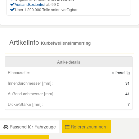
Versandkostenfrei
ab 99 €
Über 1.200.000 Teile sofort verfügbar
Mazda Ersatzteile
Mercedes Ersatzteile
Artikelinfo
Kurbelwellensimmerring
Mini Ersatzteile
Artikeldetails
Mitsubishi Ersatzteile
Einbauseite:
stirnseitig
Innendurchmesser [mm]:
31
Nissan Ersatzteile
Außendurchmesser [mm]:
41
Porsche Ersatzteile
Dicke/Stärke [mm]:
7
Seat Ersatzteile
Passend für Fahrzeuge
Referenznummern
Skoda Ersatzteile