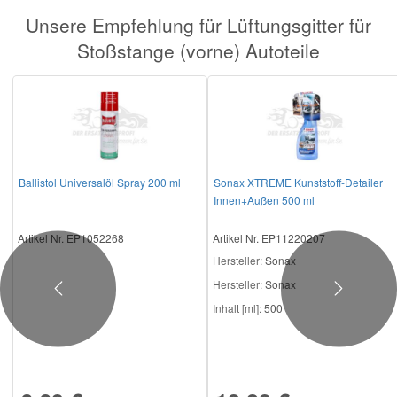
Unsere Empfehlung für Lüftungsgitter für
Stoßstange (vorne) Autoteile
Ballistol Universalöl Spray 200 ml
Sonax XTREME Kunststoff-Detailer
Innen+Außen 500 ml
Artikel Nr. EP1052268
Artikel Nr. EP11220207
Hersteller
: Sonax
Hersteller:
Sonax
Previous
Next
Inhalt [ml]:
500