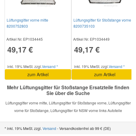
Smart Ersatzteile
Lüftungsgitter vorne mitte
Lüftungsgitter für Stoßstange vorne
8200752803
8200735103
Suzuki Ersatzteile
Artikel Nr. EP1034445
Artikel Nr. EP1034449
49,17 €
49,17 €
Toyota Ersatzteile
inkl. 19% MwSt. zzgl.
Versand *
inkl. 19% MwSt. zzgl.
Versand *
Vauxhall Ersatzteile
zum Artikel
zum Artikel
Volvo Ersatzteile
Mehr Lüftungsgitter für Stoßstange Ersatzteile finden
Sie über die Suche
Lüftungsgitter vorne mitte, Lüftungsgitter für Stoßstange vorne, Lüftungsgitter
vorne für Stoßstange, Lüftungsgitter für NSW vorne links Autoteile
* inkl. 19% MwSt. zzgl.
Versand
- Versandkostenfrei ab 99 € (DE)