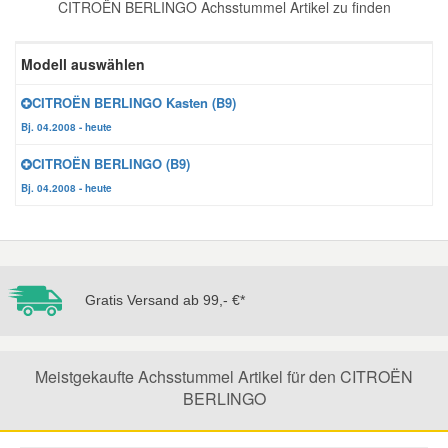
CITROËN BERLINGO Achsstummel Artikel zu finden
Reparatur-Zubehör
Schlüsselgehäuse
Daewoo Ersatzteile
Scheibenreinigung
Modell auswählen
Karosserie Werkzeug
Werkstattbedarf
Daihatsu Ersatzteile
Zündanlage und Glühanlage
CITROËN BERLINGO Kasten (B9)
Bj. 04.2008 - heute
Winter-Autozubehör
Dodge Ersatzteile
CITROËN BERLINGO (B9)
Bj. 04.2008 - heute
Honda Ersatzteile
Hyundai Ersatzteile
Gratis Versand ab 99,- €*
Jeep Ersatzteile
Meistgekaufte Achsstummel Artikel für den CITROËN
Kia Ersatzteile
BERLINGO
Lancia Ersatzteile