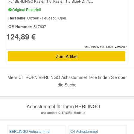
Für BERLINGO Kasten 1.6, Kasten 1.5 BlueHDi 75...
Original Ersatzteil
Smart Ersatzteile
Hersteller
: Citroen / Peugeot / Opel
OE-Nummer:
517637
Suzuki Ersatzteile
124,89 €
inkl. 19% MwSt. Gratis Versand *
Toyota Ersatzteile
Zum Artikel
Vauxhall Ersatzteile
Mehr CITROËN BERLINGO Achsstummel Teile finden Sie über
Volvo Ersatzteile
die Suche
Achsstummel für Ihren BERLINGO
und andere CITROËN Modelle
BERLINGO Achsstummel
C4 Achsstummel