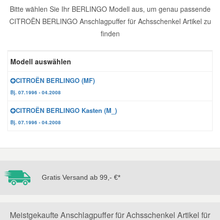
Bitte wählen Sie Ihr BERLINGO Modell aus, um genau passende
Reparatur-Zubehör
Schlüsselgehäuse
Daewoo Ersatzteile
CITROËN BERLINGO Anschlagpuffer für Achsschenkel Artikel zu
Scheibenreinigung
finden
Karosserie Werkzeug
Werkstattbedarf
Daihatsu Ersatzteile
Zündanlage und Glühanlage
Modell auswählen
Winter-Autozubehör
Dodge Ersatzteile
CITROËN BERLINGO (MF)
Bj. 07.1996 - 04.2008
Honda Ersatzteile
CITROËN BERLINGO Kasten (M_)
Bj. 07.1996 - 04.2008
Hyundai Ersatzteile
Jeep Ersatzteile
Gratis Versand ab 99,- €*
Kia Ersatzteile
Lancia Ersatzteile
Meistgekaufte Anschlagpuffer für Achsschenkel Artikel für