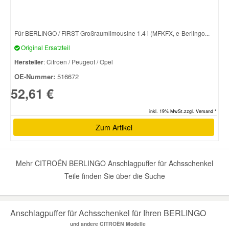
Smart Ersatzteile
Für BERLINGO / FIRST Großraumlimousine 1.4 i (MFKFX, e-Berlingo...
Original Ersatzteil
Suzuki Ersatzteile
Hersteller
: Citroen / Peugeot / Opel
OE-Nummer:
516672
Toyota Ersatzteile
52,61 €
inkl. 19% MwSt.zzgl. Versand *
Vauxhall Ersatzteile
Zum Artikel
Volvo Ersatzteile
Mehr CITROËN BERLINGO Anschlagpuffer für Achsschenkel
Teile finden Sie über die Suche
Anschlagpuffer für Achsschenkel für Ihren BERLINGO
und andere CITROËN Modelle