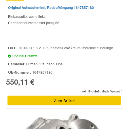
Original Achsschenkel, Radaufhängung 1647857180
Einbauseite: vorne links
Radnabendurchmesser [mm]: 68
Für BERLINGO 1.6 VTi 95, Kasten/GroÃŸraumlimousine e-Berlingo...
Original Ersatzteil
Hersteller
: Citroen / Peugeot / Opel
OE-Nummer:
1647857180
550,11 €
inkl. 19% MwSt. Gratis Versand *
Zum Artikel