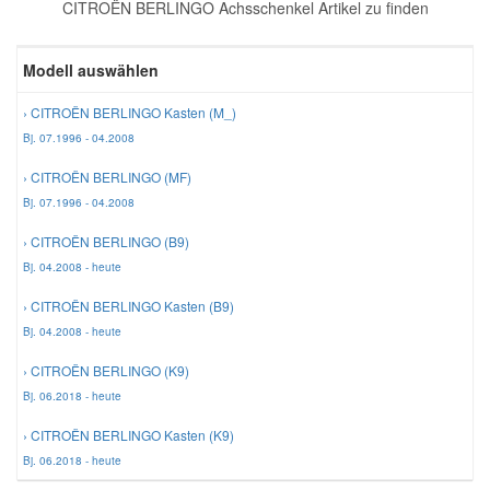
CITROËN BERLINGO Achsschenkel Artikel zu finden
Reparatur-Zubehör
Schlüsselgehäuse
Daewoo Ersatzteile
Scheibenreinigung
Modell auswählen
Karosserie Werkzeug
Werkstattbedarf
Daihatsu Ersatzteile
Zündanlage und Glühanlage
› CITROËN BERLINGO Kasten (M_)
Bj. 07.1996 - 04.2008
Winter-Autozubehör
Dodge Ersatzteile
› CITROËN BERLINGO (MF)
Bj. 07.1996 - 04.2008
Honda Ersatzteile
› CITROËN BERLINGO (B9)
Bj. 04.2008 - heute
Hyundai Ersatzteile
› CITROËN BERLINGO Kasten (B9)
Bj. 04.2008 - heute
Jeep Ersatzteile
› CITROËN BERLINGO (K9)
Bj. 06.2018 - heute
Kia Ersatzteile
› CITROËN BERLINGO Kasten (K9)
Bj. 06.2018 - heute
Lancia Ersatzteile