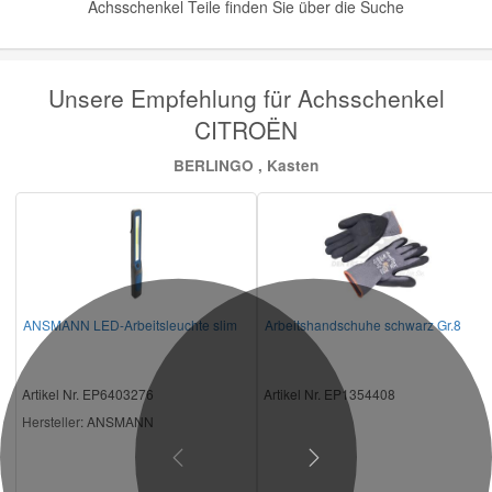
Achsschenkel Teile finden Sie über die Suche
Unsere Empfehlung für Achsschenkel
CITROËN
BERLINGO , Kasten
ANSMANN LED-Arbeitsleuchte slim
Arbeitshandschuhe schwarz Gr.8
Artikel Nr. EP6403276
Artikel Nr. EP1354408
Hersteller
: ANSMANN
Previous
Next