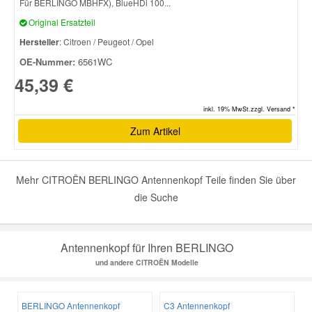
Für BERLINGO MBHFX), BlueHDi 100...
Original Ersatzteil
Smart Ersatzteile
Hersteller
: Citroen / Peugeot / Opel
OE-Nummer:
6561WC
Suzuki Ersatzteile
45,39 €
inkl. 19% MwSt.zzgl. Versand *
Toyota Ersatzteile
Zum Artikel
Vauxhall Ersatzteile
Mehr CITROËN BERLINGO Antennenkopf Teile finden Sie über
Volvo Ersatzteile
die Suche
Antennenkopf für Ihren BERLINGO
und andere CITROËN Modelle
BERLINGO Antennenkopf
C3 Antennenkopf