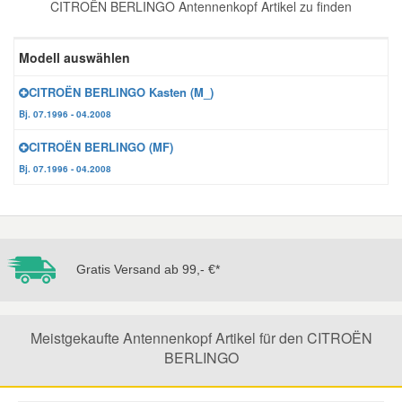
CITROËN BERLINGO Antennenkopf Artikel zu finden
Reparatur-Zubehör
Schlüsselgehäuse
Daewoo Ersatzteile
Scheibenreinigung
Modell auswählen
Karosserie Werkzeug
Werkstattbedarf
Daihatsu Ersatzteile
Zündanlage und Glühanlage
CITROËN BERLINGO Kasten (M_)
Bj. 07.1996 - 04.2008
Winter-Autozubehör
Dodge Ersatzteile
CITROËN BERLINGO (MF)
Bj. 07.1996 - 04.2008
Honda Ersatzteile
Hyundai Ersatzteile
Gratis Versand ab 99,- €*
Jeep Ersatzteile
Meistgekaufte Antennenkopf Artikel für den CITROËN
Kia Ersatzteile
BERLINGO
Lancia Ersatzteile