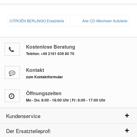
Reparatur-Zubehör
Schlüsselgehäuse
Daewoo Ersatzteile
Scheibenreinigung
CITROËN BERLINGO Ersatzteile
Alle CD-Wechsler Autoteile
Karosserie Werkzeug
Werkstattbedarf
Daihatsu Ersatzteile
Zündanlage und Glühanlage
Winter-Autozubehör
Dodge Ersatzteile
Kostenlose Beratung
Telefon:
+49 2161 639 80 70
Honda Ersatzteile
Kontakt
zum Kontaktformular
Hyundai Ersatzteile
Öffnungszeiten
Jeep Ersatzteile
Mo - Do: 8:00 - 18:00 Uhr | Fr: 8:00 - 17:00 Uhr
Kundenservice
Kia Ersatzteile
Der Ersatzteileprofi
Lancia Ersatzteile