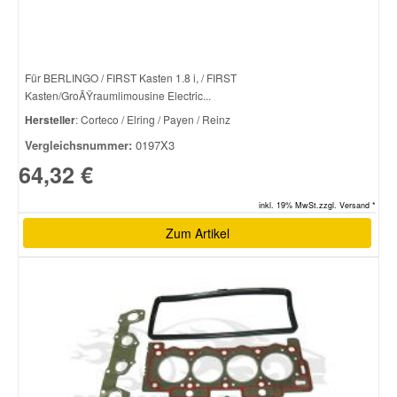
Für BERLINGO / FIRST Kasten 1.8 i, / FIRST
Kasten/GroÃŸraumlimousine Electric...
Hersteller
: Corteco / Elring / Payen / Reinz
Vergleichsnummer:
0197X3
64,32 €
inkl. 19% MwSt.zzgl. Versand *
Zum Artikel