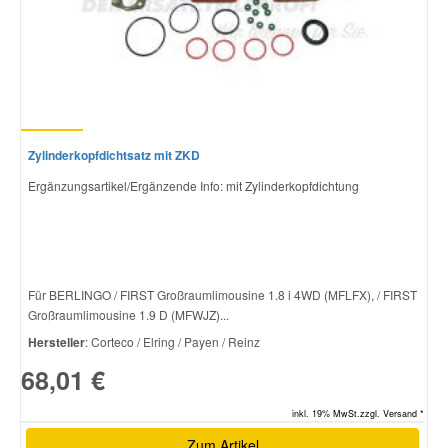
Zylinderkopfdichtsatz mit ZKD
Ergänzungsartikel/Ergänzende Info: mit Zylinderkopfdichtung
Für BERLINGO / FIRST Großraumlimousine 1.8 i 4WD (MFLFX), / FIRST
Großraumlimousine 1.9 D (MFWJZ)...
Hersteller
: Corteco / Elring / Payen / Reinz
68,01 €
inkl. 19% MwSt.zzgl. Versand *
Zum Artikel