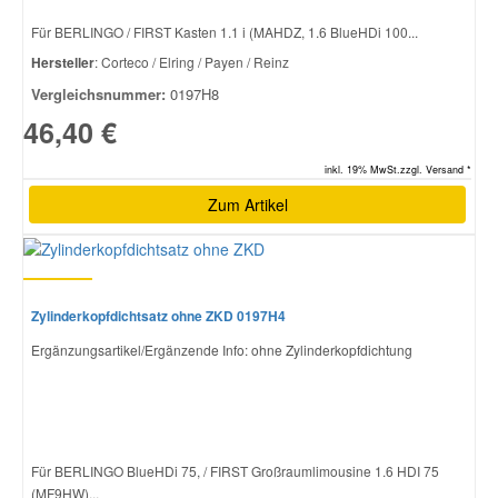
Für BERLINGO / FIRST Kasten 1.1 i (MAHDZ, 1.6 BlueHDi 100...
Hersteller
: Corteco / Elring / Payen / Reinz
Vergleichsnummer:
0197H8
46,40 €
inkl. 19% MwSt.zzgl. Versand *
Zum Artikel
Zylinderkopfdichtsatz ohne ZKD 0197H4
Ergänzungsartikel/Ergänzende Info: ohne Zylinderkopfdichtung
Für BERLINGO BlueHDi 75, / FIRST Großraumlimousine 1.6 HDI 75
(MF9HW)...