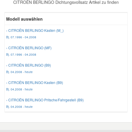
CITROËN BERLINGO Dichtungsvollsatz Artikel zu finden
Reparatur-Zubehör
Schlüsselgehäuse
Daewoo Ersatzteile
Scheibenreinigung
Modell auswählen
Karosserie Werkzeug
Werkstattbedarf
Daihatsu Ersatzteile
Zündanlage und Glühanlage
› CITROËN BERLINGO Kasten (M_)
Bj. 07.1996 - 04.2008
Winter-Autozubehör
Dodge Ersatzteile
› CITROËN BERLINGO (MF)
Bj. 07.1996 - 04.2008
Honda Ersatzteile
› CITROËN BERLINGO (B9)
Bj. 04.2008 - heute
Hyundai Ersatzteile
› CITROËN BERLINGO Kasten (B9)
Bj. 04.2008 - heute
Jeep Ersatzteile
› CITROËN BERLINGO Pritsche/Fahrgestell (B9)
Bj. 04.2008 - heute
Kia Ersatzteile
Lancia Ersatzteile