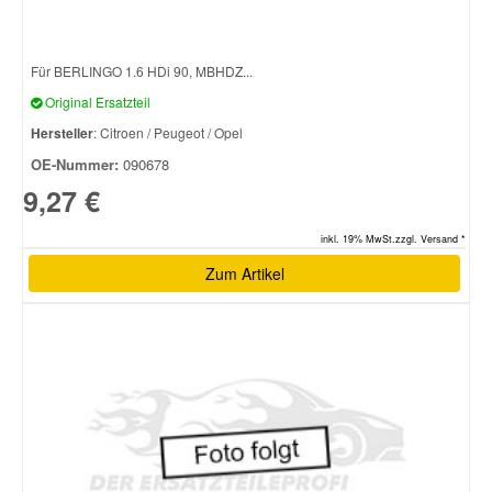
Smart Ersatzteile
Für BERLINGO 1.6 HDi 90, MBHDZ...
Original Ersatzteil
Suzuki Ersatzteile
Hersteller
: Citroen / Peugeot / Opel
OE-Nummer:
090678
Toyota Ersatzteile
9,27 €
inkl. 19% MwSt.zzgl. Versand *
Vauxhall Ersatzteile
Zum Artikel
Volvo Ersatzteile