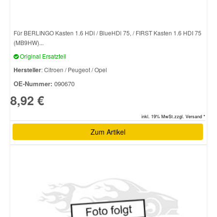
Für BERLINGO Kasten 1.6 HDi / BlueHDi 75, / FIRST Kasten 1.6 HDI 75
(MB9HW)...
Original Ersatzteil
Hersteller
: Citroen / Peugeot / Opel
OE-Nummer:
090670
8,92 €
inkl. 19% MwSt.zzgl. Versand *
Zum Artikel