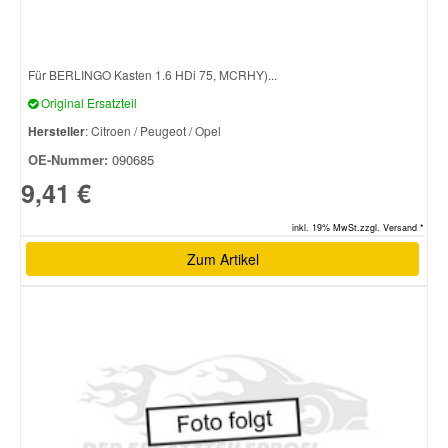
Für BERLINGO Kasten 1.6 HDi 75, MCRHY)...
Original Ersatzteil
Hersteller
: Citroen / Peugeot / Opel
OE-Nummer:
090685
9,41 €
inkl. 19% MwSt.zzgl. Versand *
Zum Artikel