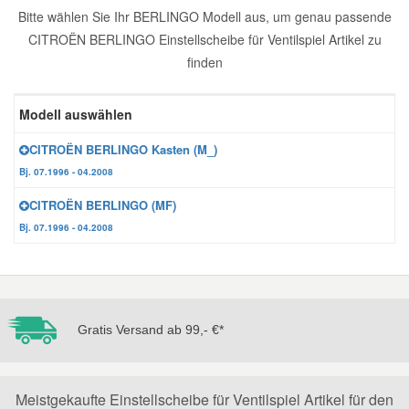
Bitte wählen Sie Ihr BERLINGO Modell aus, um genau passende
Reparatur-Zubehör
Schlüsselgehäuse
Daewoo Ersatzteile
CITROËN BERLINGO Einstellscheibe für Ventilspiel Artikel zu
Scheibenreinigung
finden
Karosserie Werkzeug
Werkstattbedarf
Daihatsu Ersatzteile
Zündanlage und Glühanlage
Modell auswählen
Winter-Autozubehör
Dodge Ersatzteile
CITROËN BERLINGO Kasten (M_)
Bj. 07.1996 - 04.2008
Honda Ersatzteile
CITROËN BERLINGO (MF)
Bj. 07.1996 - 04.2008
Hyundai Ersatzteile
Jeep Ersatzteile
Gratis Versand ab 99,- €*
Kia Ersatzteile
Lancia Ersatzteile
Meistgekaufte Einstellscheibe für Ventilspiel Artikel für den