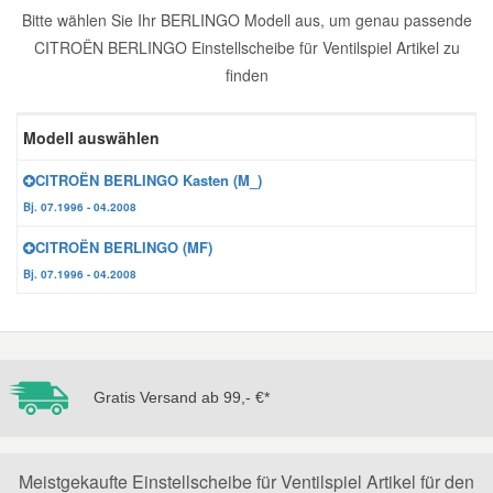
Bitte wählen Sie Ihr BERLINGO Modell aus, um genau passende
Reparatur-Zubehör
Schlüsselgehäuse
Daewoo Ersatzteile
CITROËN BERLINGO Einstellscheibe für Ventilspiel Artikel zu
Scheibenreinigung
finden
Karosserie Werkzeug
Werkstattbedarf
Daihatsu Ersatzteile
Zündanlage und Glühanlage
Modell auswählen
Winter-Autozubehör
Dodge Ersatzteile
CITROËN BERLINGO Kasten (M_)
Bj. 07.1996 - 04.2008
Honda Ersatzteile
CITROËN BERLINGO (MF)
Bj. 07.1996 - 04.2008
Hyundai Ersatzteile
Jeep Ersatzteile
Gratis Versand ab 99,- €*
Kia Ersatzteile
Lancia Ersatzteile
Meistgekaufte Einstellscheibe für Ventilspiel Artikel für den