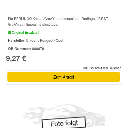
Smart Ersatzteile
Für BERLINGO Kasten/GroÃŸraumlimousine e-Berlingo, / FIRST
GroÃŸraumlimousine electrique...
Suzuki Ersatzteile
Original Ersatzteil
Hersteller
: Citroen / Peugeot / Opel
Toyota Ersatzteile
OE-Nummer:
090678
9,27 €
Vauxhall Ersatzteile
inkl. 19% MwSt.zzgl. Versand *
Zum Artikel
Volvo Ersatzteile