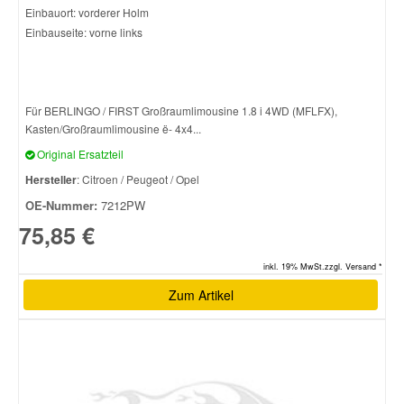
Einbauort: vorderer Holm
Einbauseite: vorne links
Für BERLINGO / FIRST Großraumlimousine 1.8 i 4WD (MFLFX),
Kasten/Großraumlimousine ë- 4x4...
Original Ersatzteil
Hersteller
: Citroen / Peugeot / Opel
OE-Nummer:
7212PW
75,85 €
inkl. 19% MwSt.zzgl. Versand *
Zum Artikel