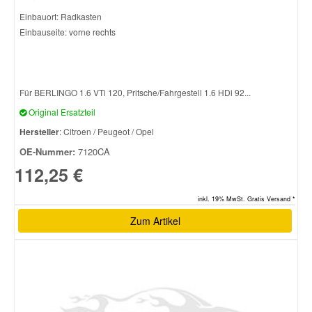
Einbauort: Radkasten
Einbauseite: vorne rechts
Smart Ersatzteile
Suzuki Ersatzteile
Für BERLINGO 1.6 VTi 120, Pritsche/Fahrgestell 1.6 HDi 92...
Original Ersatzteil
Toyota Ersatzteile
Hersteller
: Citroen / Peugeot / Opel
OE-Nummer:
7120CA
Vauxhall Ersatzteile
112,25 €
Volvo Ersatzteile
inkl. 19% MwSt. Gratis Versand *
Zum Artikel