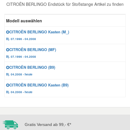
CITROËN BERLINGO Endstück für Stoßstange Artikel zu finden
Reparatur-Zubehör
Schlüsselgehäuse
Daewoo Ersatzteile
Scheibenreinigung
Modell auswählen
Karosserie Werkzeug
Werkstattbedarf
Daihatsu Ersatzteile
Zündanlage und Glühanlage
CITROËN BERLINGO Kasten (M_)
Bj. 07.1996 - 04.2008
Winter-Autozubehör
Dodge Ersatzteile
CITROËN BERLINGO (MF)
Bj. 07.1996 - 04.2008
Honda Ersatzteile
CITROËN BERLINGO (B9)
Bj. 04.2008 - heute
Hyundai Ersatzteile
CITROËN BERLINGO Kasten (B9)
Bj. 04.2008 - heute
Jeep Ersatzteile
Kia Ersatzteile
Gratis Versand ab 99,- €*
Lancia Ersatzteile