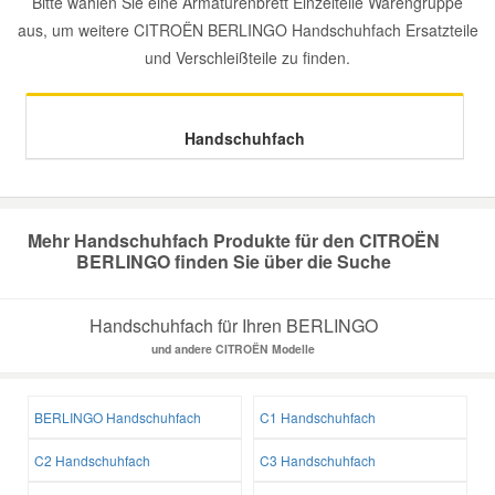
Bitte wählen Sie eine Armaturenbrett Einzelteile Warengruppe
aus, um weitere CITROËN BERLINGO Handschuhfach Ersatzteile
Mazda Ersatzteile
und Verschleißteile zu finden.
Mercedes Ersatzteile
Handschuhfach
Mini Ersatzteile
Mitsubishi Ersatzteile
Mehr Handschuhfach Produkte für den CITROËN
BERLINGO finden Sie über die Suche
Nissan Ersatzteile
Handschuhfach für Ihren BERLINGO
und andere CITROËN Modelle
Porsche Ersatzteile
BERLINGO Handschuhfach
C1 Handschuhfach
Seat Ersatzteile
C2 Handschuhfach
C3 Handschuhfach
Skoda Ersatzteile