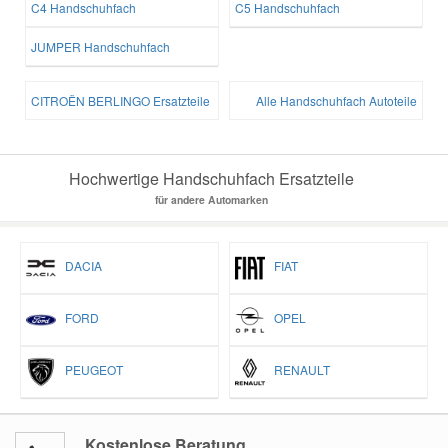
C4 Handschuhfach
C5 Handschuhfach
JUMPER Handschuhfach
Smart Ersatzteile
CITROËN BERLINGO Ersatzteile
Alle Handschuhfach Autoteile
Suzuki Ersatzteile
Toyota Ersatzteile
Hochwertige Handschuhfach Ersatzteile
für andere Automarken
Vauxhall Ersatzteile
DACIA
FIAT
Volvo Ersatzteile
FORD
OPEL
PEUGEOT
RENAULT
Kostenlose Beratung