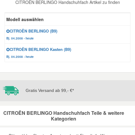
CITROËN BERLINGO Handschuhfach Artikel zu finden
Reparatur-Zubehör
Schlüsselgehäuse
Daewoo Ersatzteile
Scheibenreinigung
Modell auswählen
Karosserie Werkzeug
Werkstattbedarf
Daihatsu Ersatzteile
Zündanlage und Glühanlage
CITROËN BERLINGO (B9)
Bj. 04.2008 - heute
Winter-Autozubehör
Dodge Ersatzteile
CITROËN BERLINGO Kasten (B9)
Bj. 04.2008 - heute
Honda Ersatzteile
Hyundai Ersatzteile
Gratis Versand ab 99,- €*
Jeep Ersatzteile
CITROËN BERLINGO Handschuhfach Teile & weitere
Kia Ersatzteile
Kategorien
Lancia Ersatzteile