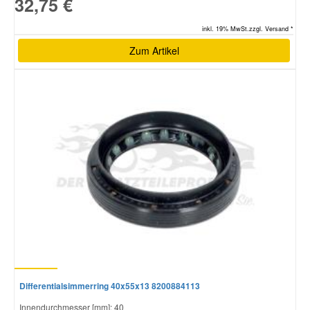
32,75 €
inkl. 19% MwSt.zzgl. Versand *
Zum Artikel
Differentialsimmerring 40x55x13 8200884113
Innendurchmesser [mm]: 40