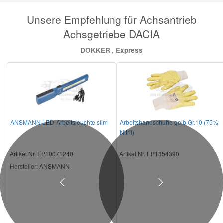
Unsere Empfehlung für Achsantrieb
Achsgetriebe DACIA
DOKKER , Express
ANSMANN LED-Arbeitsleuchte slim
Arbeitshandschuhe gelb Gr.10 (75%
Nitril)
Artikel Nr. EP10071240
Artikel Nr. EP1354390
Hersteller
: ANSMANN
Previous
Next