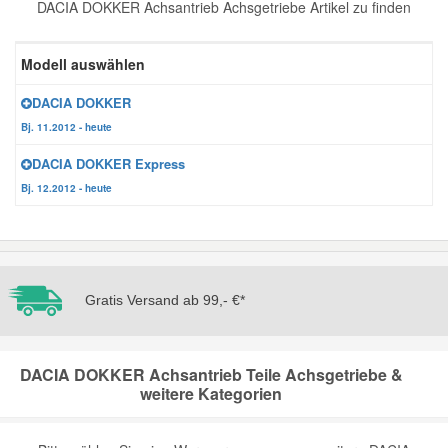
DACIA DOKKER Achsantrieb Achsgetriebe Artikel zu finden
Reparatur-Zubehör
Schlüsselgehäuse
Daewoo Ersatzteile
Scheibenreinigung
Modell auswählen
Karosserie Werkzeug
Werkstattbedarf
Daihatsu Ersatzteile
Zündanlage und Glühanlage
DACIA DOKKER
Bj. 11.2012 - heute
Winter-Autozubehör
Dodge Ersatzteile
DACIA DOKKER Express
Bj. 12.2012 - heute
Honda Ersatzteile
Hyundai Ersatzteile
Gratis Versand ab 99,- €*
Jeep Ersatzteile
DACIA DOKKER Achsantrieb Teile Achsgetriebe &
Kia Ersatzteile
weitere Kategorien
Lancia Ersatzteile