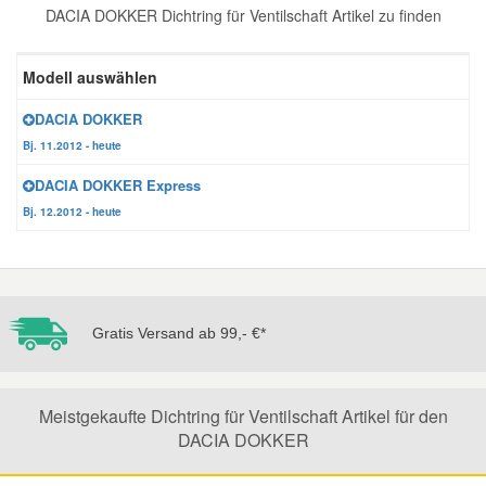
DACIA DOKKER Dichtring für Ventilschaft Artikel zu finden
Reparatur-Zubehör
Schlüsselgehäuse
Daewoo Ersatzteile
Scheibenreinigung
Modell auswählen
Karosserie Werkzeug
Werkstattbedarf
Daihatsu Ersatzteile
Zündanlage und Glühanlage
DACIA DOKKER
Bj. 11.2012 - heute
Winter-Autozubehör
Dodge Ersatzteile
DACIA DOKKER Express
Bj. 12.2012 - heute
Honda Ersatzteile
Hyundai Ersatzteile
Gratis Versand ab 99,- €*
Jeep Ersatzteile
Kia Ersatzteile
Meistgekaufte Dichtring für Ventilschaft Artikel für den
DACIA DOKKER
Lancia Ersatzteile