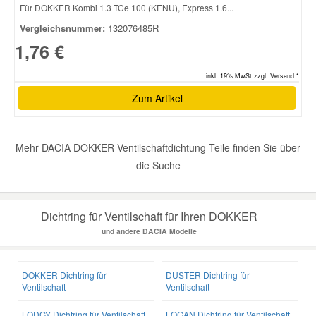
Für DOKKER Kombi 1.3 TCe 100 (KENU), Express 1.6...
Vergleichsnummer:
132076485R
Smart Ersatzteile
1,76 €
Suzuki Ersatzteile
inkl. 19% MwSt.zzgl. Versand *
Zum Artikel
Toyota Ersatzteile
Mehr DACIA DOKKER Ventilschaftdichtung Teile finden Sie über
Vauxhall Ersatzteile
die Suche
Volvo Ersatzteile
Dichtring für Ventilschaft für Ihren DOKKER
und andere DACIA Modelle
DOKKER Dichtring für
DUSTER Dichtring für
Ventilschaft
Ventilschaft
LODGY Dichtring für Ventilschaft
LOGAN Dichtring für Ventilschaft