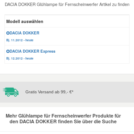
DACIA DOKKER Glühlampe für Fernscheinwerfer Artikel zu finden
Reparatur-Zubehör
Schlüsselgehäuse
Daewoo Ersatzteile
Scheibenreinigung
Modell auswählen
Karosserie Werkzeug
Werkstattbedarf
Daihatsu Ersatzteile
Zündanlage und Glühanlage
DACIA DOKKER
Bj. 11.2012 - heute
Winter-Autozubehör
Dodge Ersatzteile
DACIA DOKKER Express
Bj. 12.2012 - heute
Honda Ersatzteile
Hyundai Ersatzteile
Gratis Versand ab 99,- €*
Jeep Ersatzteile
Kia Ersatzteile
Mehr Glühlampe für Fernscheinwerfer Produkte für
den DACIA DOKKER finden Sie über die Suche
Lancia Ersatzteile