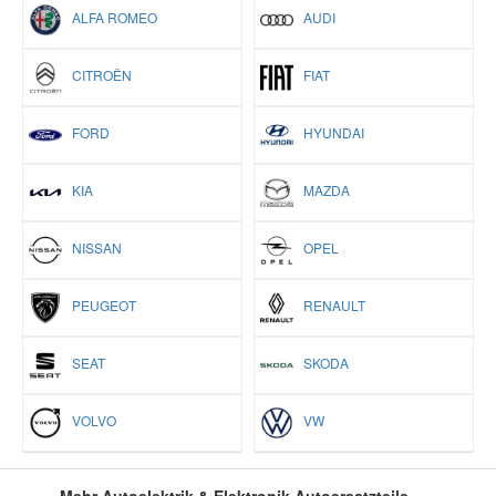
ALFA ROMEO
AUDI
Smart Ersatzteile
CITROËN
FIAT
Suzuki Ersatzteile
FORD
HYUNDAI
Toyota Ersatzteile
KIA
MAZDA
Vauxhall Ersatzteile
NISSAN
OPEL
PEUGEOT
RENAULT
Volvo Ersatzteile
SEAT
SKODA
VOLVO
VW