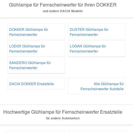
Glühlampe für Fernscheinwerfer für Ihren DOKKER
und andere DACIA Modelle
Mazda Ersatzteile
DOKKER Glühlampe für
DUSTER Glühlampe für
Mercedes Ersatzteile
Fernscheinwerfer
Fernscheinwerfer
LODGY Glühlampe für
LOGAN Glühlampe für
Mini Ersatzteile
Fernscheinwerfer
Fernscheinwerfer
SANDERO Glühlampe für
Mitsubishi Ersatzteile
Fernscheinwerfer
Nissan Ersatzteile
DACIA DOKKER Ersatzteile
Alle Glühlampe für
Fernscheinwerfer Autoteile
Porsche Ersatzteile
Hochwertige Glühlampe für Fernscheinwerfer Ersatzteile
Seat Ersatzteile
für andere Automarken
Skoda Ersatzteile