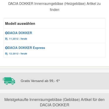
DACIA DOKKER Innenraumgebläse (Heizgebläse) Artikel zu
Reparatur-Zubehör
Schlüsselgehäuse
Daewoo Ersatzteile
finden
Scheibenreinigung
Karosserie Werkzeug
Werkstattbedarf
Daihatsu Ersatzteile
Modell auswählen
Zündanlage und Glühanlage
DACIA DOKKER
Winter-Autozubehör
Dodge Ersatzteile
Bj. 11.2012 - heute
DACIA DOKKER Express
Honda Ersatzteile
Bj. 12.2012 - heute
Hyundai Ersatzteile
Jeep Ersatzteile
Gratis Versand ab 99,- €*
Kia Ersatzteile
Meistgekaufte Innenraumgebläse (Gebläse) Artikel für den
DACIA DOKKER
Lancia Ersatzteile