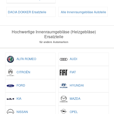
DACIA DOKKER Ersatzteile
Alle Innenraumgebläse Autoteile
Hochwertige Innenraumgebläse (Heizgebläse)
Ersatzteile
für andere Automarken
ALFA ROMEO
AUDI
CITROËN
FIAT
FORD
HYUNDAI
KIA
MAZDA
NISSAN
OPEL