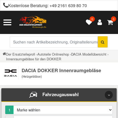
Kostenlose Beratung:
+49 2161 639 80 70
0
0
Alle Autoteile
Alle Betriebsflüssigkeiten
Alle Chemieprodukte
Alle Getriebeöle
Alle Motoröle
Alles in Räder & Reifen
Alles in Werkzeuge
Alles in Kfz-Zubehör
Citroen Ersatzteile
Toggle
Kontakt
Navigation
Achsantrieb
Automatikgetriebeöl
Castrol Motoröle
Ganzjahresreifen
Arbeitsleuchten
Anhängerkupplung
Additive
Bremsenreiniger
Peugeot Ersatzteile
Versandinformationen
Sucheingabe
Auspuffteile
Retouren & Garantie
Schaltgetriebeöl
Elf Motoröle
Radzierblenden / Kappen
Auspuffinstandsetzung
Auto Abdeckungen
Bremsflüssigkeit
Härter & Spachtelmasse
Renault Ersatzteile
Der Ersatzteileprofi
›
Autoteile Onlineshop
›
DACIA Modellübersicht
›
Innenraumgebläse für den DOKKER
Über uns
Bremsen Ersatzteile
Eurorepar Motoröle
Winterreifen
Autobatterie Zubehör
Autoelektronik
Chemie
Klebe- & Dichtstoffe
Opel Ersatzteile
DACIA DOKKER Innenraumgebläse
Barrierefreiheit
Elektrik und Elektronik
(Heizgebläse)
Klassiker Motoröle
Bremsenwerkzeuge
Autolack
Klimaanlagenreiniger
Getriebeöle
Ford Ersatzteile
Impressum
Fahrwerksteile
Fahrzeugauswahl
Petronas Motoröle
Dichtungen
Autozubehör für Innenraum
Korrosionsschutz
Hydraulikflüssigkeit
Fiat Ersatzteile
Filter
Rowe Motoröle
Drahtbürsten & Feilen
Batterien
Kühlmittel
Motoröle
1
Dacia Ersatzteile
Getriebe Kupplung