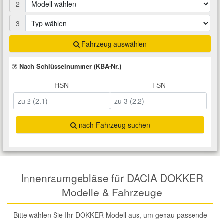
2
Total Motoröle
Druckluft Werkzeuge
Glühlampen
Montage
VW Ersatzteile
Heizung und Klimaanlage
3
Fahrwerk Werkzeuge
Kfz-Pflege
Reiniger
Abarth Ersatzteile
Kraftstoffsystem
Fahrzeug auswählen
Nach Schlüsselnummer (KBA-Nr.)
Halterung Abgasstrang
Kofferraumwanne
Rostlöser
Kühlung
Alfa Romeo Ersatzteile
HSN
TSN
Lenkung
Handwerkzeuge
Ladetechnik für Elektroautos
Scheibenkleber
Audi Ersatzteile
Motor
Kfz Spezialwerkzeuge
Marderschutz
Schmiermittel
nach Fahrzeug suchen
BMW Ersatzteile
Innenausstattung
Leitungsverbinder
Nachrüstwischer
Chevrolet Ersatzteile
Karosserieteile
Innenraumgebläse für DACIA DOKKER
Motortechnik Werkzeuge
Pannenhilfe
Chrysler Ersatzteile
Modelle & Fahrzeuge
Räder und Reifen
Prüf- und Messwerkzeuge
Reifen Zubehör
Cupra Ersatzteile
Bitte wählen Sie Ihr DOKKER Modell aus, um genau passende
Riementrieb