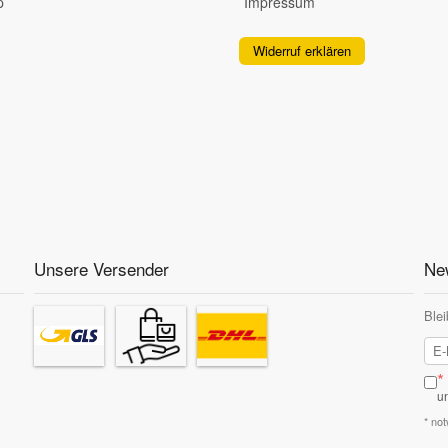
p
Impressum
Widerruf erklären
Unsere Versender
New
Blei
*
u
* no