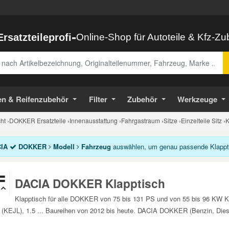
-
Ersatzteileprofi
Online-Shop für Autoteile & Kfz-Z
abe
en & Reifenzubehör
Filter
Zubehör
Werkzeuge
ht
›
DOKKER Ersatzteile
›
Innenausstattung
›
Fahrgastraum
›
Sitze
›
Einzelteile Sitz
›
K
IA
DOKKER
Modell
Fahrzeug
auswählen, um genau passende Klapptis
DACIA DOKKER Klapptisch
Klapptisch für alle DOKKER von 75 bis 131 PS und von 55 bis 96 KW K
 (KEJL), 1.5 ... Baureihen von 2012 bis heute. DACIA DOKKER (Benzin, Diese