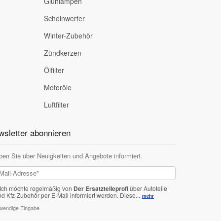
Glühlampen
Scheinwerfer
Winter-Zubehör
Zündkerzen
Ölfilter
Motoröle
Luftfilter
sletter abonnieren
ben Sie über Neuigkeiten und Angebote informiert.
Ich möchte regelmäßig von
Der Ersatzteileprofi
über Autoteile
nd Kfz-Zubehör per E-Mail informiert werden.
Diese...
mehr
twendige Eingabe