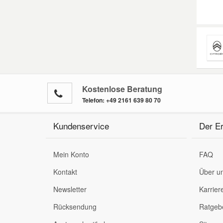
Smart Ersatzteile
Suzuki Ersatzteile
Toyota Ersatzteile
Kostenlose Beratung
Telefon:
+49 2161 639 80 70
Vauxhall Ersatzteile
Kundenservice
Der Er
Volvo Ersatzteile
Mein Konto
FAQ
Kontakt
Über u
Newsletter
Karrier
Rücksendung
Ratgeb