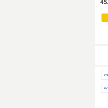
45
Mazda Ersatzteile
Mercedes Ersatzteile
Mini Ersatzteile
Mitsubishi Ersatzteile
Nissan Ersatzteile
DOK
Porsche Ersatzteile
DAC
Seat Ersatzteile
Skoda Ersatzteile