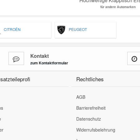
Hochwertige Klapptisch Ers
für andere Automarken
CITROËN
PEUGEOT
Kontakt
zum Kontaktformular
satzteileprofi
Rechtliches
AGB
ns
Barrierefreiheit
e
Datenschutz
er
Widerrufsbelehrung