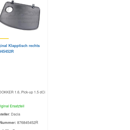
inal Klapptisch rechts
845452R
DOKKER 1.6, Pick-up 1.5 dCi
iginal Ersatzteil
teller
: Dacia
Nummer:
876845452R