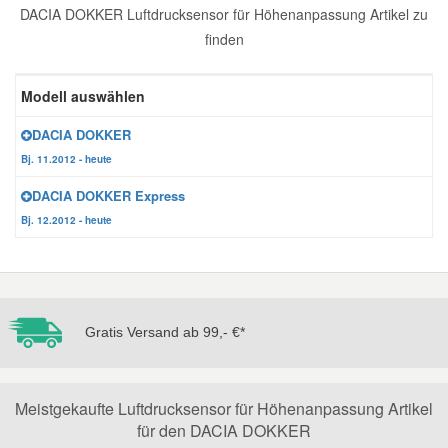
DACIA DOKKER Luftdrucksensor für Höhenanpassung Artikel zu
Reparatur-Zubehör
Schlüsselgehäuse
Daewoo Ersatzteile
finden
Scheibenreinigung
Karosserie Werkzeug
Werkstattbedarf
Daihatsu Ersatzteile
Modell auswählen
Zündanlage und Glühanlage
DACIA DOKKER
Winter-Autozubehör
Dodge Ersatzteile
Bj. 11.2012 - heute
DACIA DOKKER Express
Honda Ersatzteile
Bj. 12.2012 - heute
Hyundai Ersatzteile
Jeep Ersatzteile
Gratis Versand ab 99,- €*
Kia Ersatzteile
Meistgekaufte Luftdrucksensor für Höhenanpassung Artikel
für den DACIA DOKKER
Lancia Ersatzteile