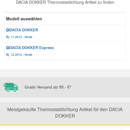
DACIA DOKKER Thermostatdichtung Artikel zu finden
Reparatur-Zubehör
Schlüsselgehäuse
Daewoo Ersatzteile
Scheibenreinigung
Modell auswählen
Karosserie Werkzeug
Werkstattbedarf
Daihatsu Ersatzteile
Zündanlage und Glühanlage
DACIA DOKKER
Bj. 11.2012 - heute
Winter-Autozubehör
Dodge Ersatzteile
DACIA DOKKER Express
Bj. 12.2012 - heute
Honda Ersatzteile
Hyundai Ersatzteile
Gratis Versand ab 99,- €*
Jeep Ersatzteile
Meistgekaufte Thermostatdichtung Artikel für den DACIA
Kia Ersatzteile
DOKKER
Lancia Ersatzteile