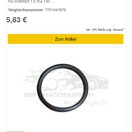
Für DOKKER 1.3 TCe 130, ...
Vergleichsnummer:
7701047876
Smart Ersatzteile
5,83 €
inkl. 19% MwSt.zzgl. Versand *
Suzuki Ersatzteile
Zum Artikel
Toyota Ersatzteile
Vauxhall Ersatzteile
Volvo Ersatzteile