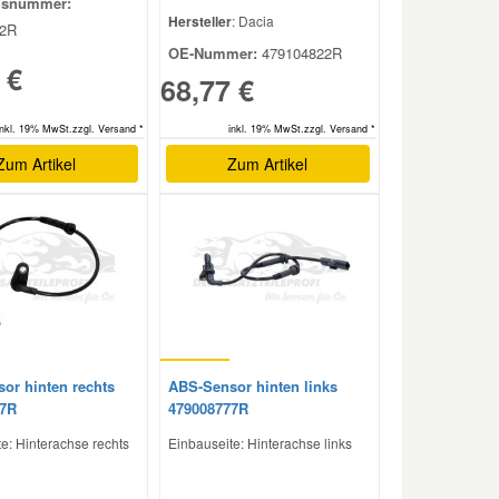
hsnummer:
Hersteller
: Dacia
22R
OE-Nummer:
479104822R
 €
68,77 €
inkl. 19% MwSt.zzgl. Versand *
inkl. 19% MwSt.zzgl. Versand *
Zum Artikel
Zum Artikel
or hinten rechts
ABS-Sensor hinten links
67R
479008777R
e: Hinterachse rechts
Einbauseite: Hinterachse links