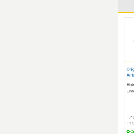
Mazda Ersatzteile
Mercedes Ersatzteile
Mini Ersatzteile
Mitsubishi Ersatzteile
Orig
Air
Nissan Ersatzteile
Einb
Einb
Porsche Ersatzteile
Seat Ersatzteile
Für 
II 1.
Or
Skoda Ersatzteile