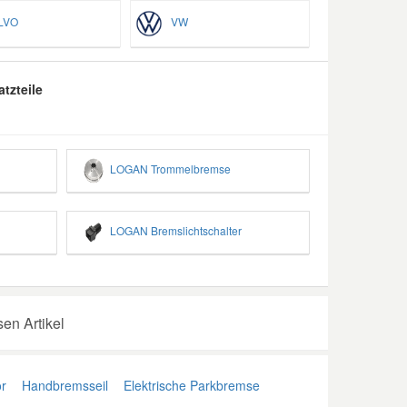
LVO
VW
tzteile
LOGAN Trommelbremse
LOGAN Bremslichtschalter
n Artikel
r
Handbremsseil
Elektrische Parkbremse