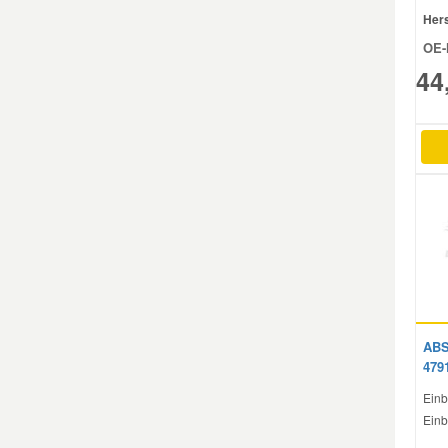
Hers
OE-
Smart Ersatzteile
44
Suzuki Ersatzteile
Toyota Ersatzteile
Vauxhall Ersatzteile
Volvo Ersatzteile
ABS
479
Einb
Einb