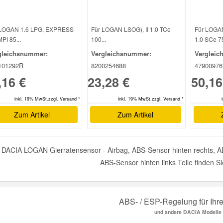
 LOGAN 1.6 LPG, EXPRESS
Für LOGAN LSOG), II 1.0 TCe
Für LOGAN 
MPI 85...
100...
1.0 SCe 75
gleichsnummer:
Vergleichsnummer:
Vergleic
101292R
8200254688
4790097
,16 €
23,28 €
50,16
inkl. 19% MwSt.zzgl. Versand *
inkl. 19% MwSt.zzgl. Versand *
Zum Artikel
Zum Artikel
DACIA LOGAN Gierratensensor - Airbag, ABS-Sensor hinten rechts, AB
ABS-Sensor hinten links Teile finden S
ABS- / ESP-Regelung für Ih
und andere DACIA Modelle