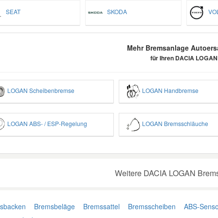
SEAT
SKODA
VO
Mehr Bremsanlage Autoersa
für Ihren DACIA LOGAN
LOGAN Scheibenbremse
LOGAN Handbremse
LOGAN ABS- / ESP-Regelung
LOGAN Bremsschläuche
Weitere DACIA LOGAN Bremse
sbacken
Bremsbeläge
Bremssattel
Bremsscheiben
ABS-Senso