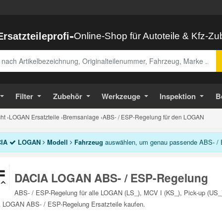
-
Ersatzteileprofi
Online-Shop für Autoteile & Kfz-Z
abe
Filter
Zubehör
Werkzeuge
Inspektion
B
ht
›
LOGAN Ersatzteile
›
Bremsanlage
›
ABS- / ESP-Regelung für den LOGAN
IA
LOGAN
Modell
Fahrzeug
auswählen, um genau passende ABS- / E
DACIA LOGAN ABS- / ESP-Regelung
ABS- / ESP-Regelung für alle LOGAN (LS_), MCV I (KS_), Pick-up (US_)
 LOGAN ABS- / ESP-Regelung Ersatzteile kaufen.