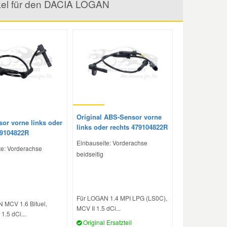
ikel für den DACIA LOGAN
Original ABS-Sensor vorne
or vorne links oder
links oder rechts 479104822R
79104822R
Einbauseite: Vorderachse
te: Vorderachse
beidseitig
Für LOGAN 1.4 MPI LPG (LS0C),
 MCV 1.6 Bifuel,
MCV II 1.5 dCi...
.5 dCi...
Original Ersatzteil