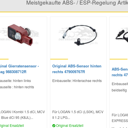
Meistgekaufte ABS- / ESP-Regelung Art
inal Gierratensensor -
Original ABS-Sensor hinten
ABS-Sens
bag 988308712R
rechts 479009767R
rechts 4
auseite: hinten links
Einbauseite: Hinterachse rechts
Einbausei
auseite : hinten rechts
beidseitig
LOGAN I Kombi 1.5 dCi, MCV
Für LOGAN 1.5 dCi (LS0K), MCV
Für LOGAN
5 Blue dCi 95 (K8JL)...
II 1.2 LPG...
EXPRESS 1
iginal Ersatzteil
Original Ersatzteil