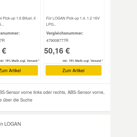
Pick-up 1.6 Bifuel, II
Für LOGAN Pick-up 1.4, 1.2 16V
...
LPG...
hsnummer:
Vergleichsnummer:
67R
479008777R
 €
50,16 €
inkl. 19% MwSt.zzgl. Versand *
inkl. 19% MwSt.zzgl. Versand *
Zum Artikel
Zum Artikel
S-Sensor vorne links oder rechts, ABS-Sensor vorne,
ie über die Suche
ren LOGAN