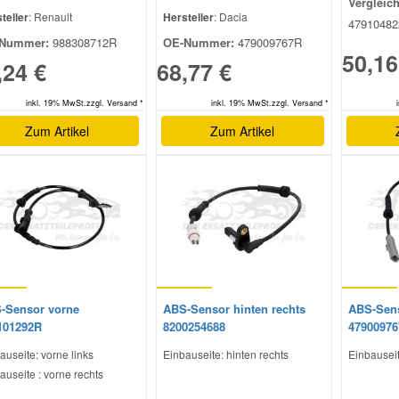
Vergleic
teller
: Renault
Hersteller
: Dacia
4791048
Nummer:
988308712R
OE-Nummer:
479009767R
50,16
,24 €
68,77 €
inkl. 19% MwSt.zzgl. Versand *
inkl. 19% MwSt.zzgl. Versand *
Zum Artikel
Zum Artikel
-Sensor vorne
ABS-Sensor hinten rechts
ABS-Sens
101292R
8200254688
4790097
auseite: vorne links
Einbauseite: hinten rechts
Einbauseit
auseite : vorne rechts