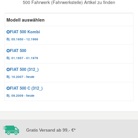
500 Fahrwerk (Fahrwerksteile) Artikel zu finden
Reparatur-Zubehör
Schlüsselgehäuse
Daewoo Ersatzteile
Scheibenreinigung
Modell auswählen
Karosserie Werkzeug
Werkstattbedarf
Daihatsu Ersatzteile
Zündanlage und Glühanlage
FIAT 500 Kombi
Bj. 05.1950 - 12.1966
Winter-Autozubehör
Dodge Ersatzteile
FIAT 500
Bj. 01.1957 - 01.1976
Honda Ersatzteile
FIAT 500 (312_)
Bj. 10.2007 - heute
Hyundai Ersatzteile
FIAT 500 C (312_)
Bj. 09.2009 - heute
Jeep Ersatzteile
Kia Ersatzteile
Gratis Versand ab 99,- €*
Lancia Ersatzteile