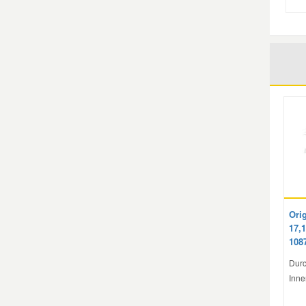
Mazda Ersatzteile
Mercedes Ersatzteile
Mini Ersatzteile
Mitsubishi Ersatzteile
Nissan Ersatzteile
Orig
Porsche Ersatzteile
17,
108
Seat Ersatzteile
Durc
Inne
Skoda Ersatzteile