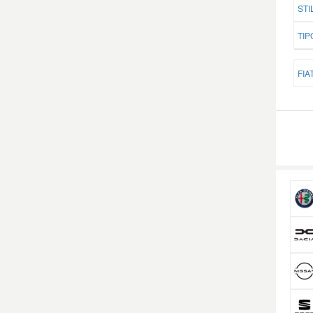
STI
TIP
FIAT