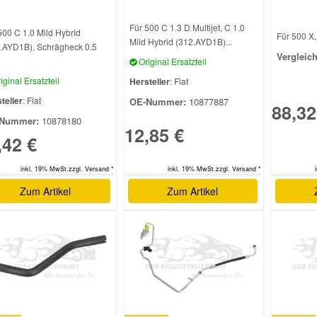
Für 500 C 1.3 D Multijet, C 1.0
500 C 1.0 Mild Hybrid
Für 500 X,
Mild Hybrid (312.AYD1B)...
.AYD1B), Schrägheck 0.5
Vergleic
Original Ersatzteil
iginal Ersatzteil
Hersteller
: Fiat
teller
: Fiat
OE-Nummer:
10877887
88,32
Nummer:
10878180
12,85 €
,42 €
inkl. 19% MwSt.zzgl. Versand *
inkl. 19% MwSt.zzgl. Versand *
Zum Artikel
Zum Artikel