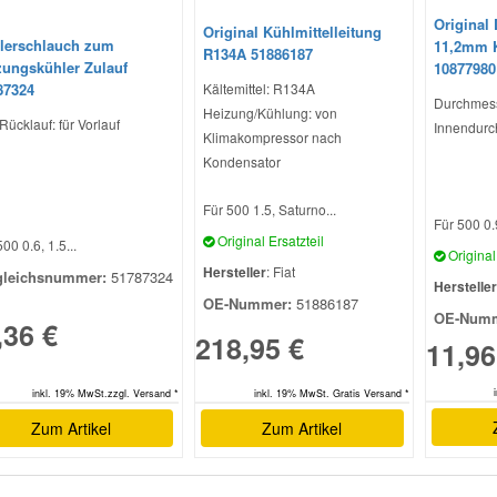
Original 
Original Kühlmittelleitung
lerschlauch zum
11,2mm 
R134A 51886187
zungskühler Zulauf
10877980
87324
Kältemittel: R134A
Durchmesse
Heizung/Kühlung: von
/Rücklauf: für Vorlauf
Innendurc
Klimakompressor nach
Kondensator
Für 500 1.5, Saturno...
Für 500 0.9
Original Ersatzteil
00 0.6, 1.5...
Original 
Hersteller
: Fiat
gleichsnummer:
51787324
Hersteller
OE-Nummer:
51886187
OE-Numm
,36 €
218,95 €
11,96
inkl. 19% MwSt.zzgl. Versand *
inkl. 19% MwSt. Gratis Versand *
Zum Artikel
Zum Artikel