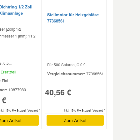
Dichtring 1/2 Zoll
Klimaanlage
Stellmotor für Heizgebläse
77368561
r [Zoll]: 1/2
hmesser 1 [mm]: 11,2
, 0.5...
Für 500 Saturno, C 0.9...
Ersatzteil
Vergleichsnummer:
77368561
: Fiat
40,56 €
er:
10877980
 €
inkl. 19% MwSt.zzgl. Versand *
inkl. 19% MwSt.zzgl. Versand *
Zum Artikel
Zum Artikel