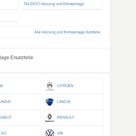
TALENTO Heizung und Klimaanlage
Alle Heizung und Klimaanlage Autoteile
age Ersatzteile
W
CITROËN
NDAI
LANCIA
GEOT
RENAULT
LVO
VW