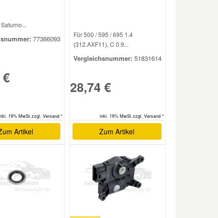
 Saturno...
Für 500 / 595 / 695 1.4
hsnummer:
77366093
(312.AXF11), C 0.9...
Vergleichsnummer:
51831614
 €
28,74 €
inkl. 19% MwSt.zzgl. Versand *
inkl. 19% MwSt.zzgl. Versand *
Zum Artikel
Zum Artikel