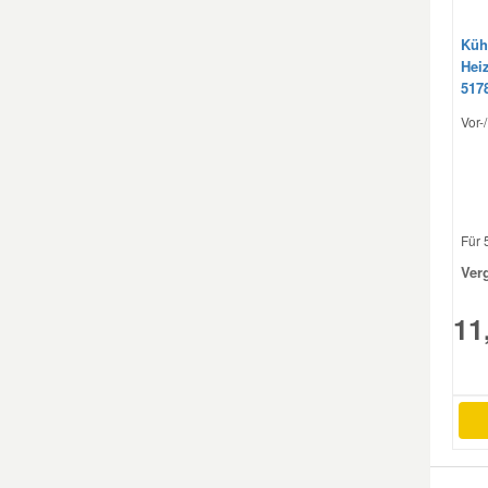
Küh
Hei
517
Vor-
Für 5
Ver
11