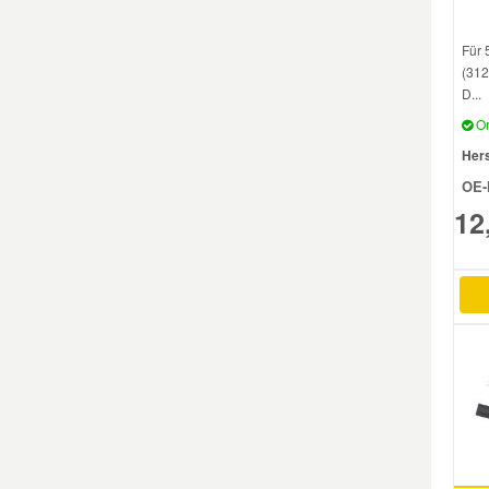
Für 
Smart Ersatzteile
(312
D...
Suzuki Ersatzteile
Or
Hers
Toyota Ersatzteile
OE-
12
Vauxhall Ersatzteile
Volvo Ersatzteile