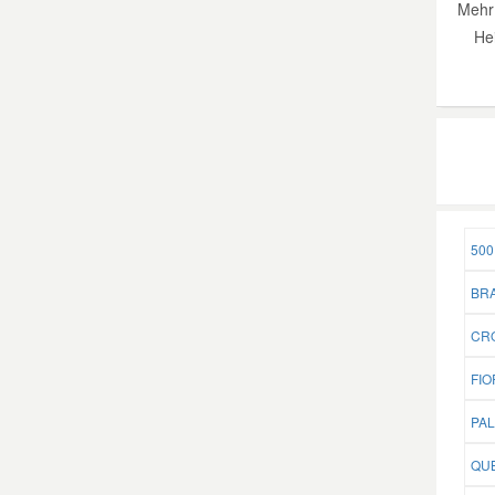
Mehr 
He
500
BRA
CRO
FIO
PAL
QUB