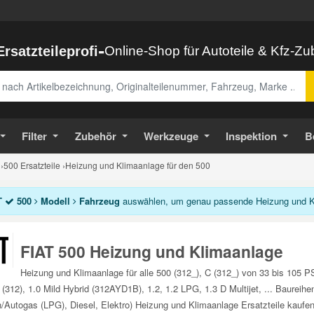
-
Ersatzteileprofi
Online-Shop für Autoteile & Kfz-Z
abe
Filter
Zubehör
Werkzeuge
Inspektion
B
›
500 Ersatzteile
›
Heizung und Klimaanlage für den 500
T
500
Modell
Fahrzeug
auswählen, um genau passende Heizung und Kli
FIAT 500 Heizung und Klimaanlage
Heizung und Klimaanlage für alle 500 (312_), C (312_) von 33 bis 105 P
 (312), 1.0 Mild Hybrid (312AYD1B), 1.2, 1.2 LPG, 1.3 D Multijet, ... Baureih
/Autogas (LPG), Diesel, Elektro) Heizung und Klimaanlage Ersatzteile kaufen