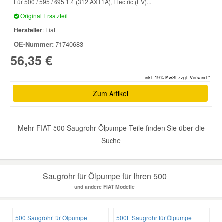
Für 500 / 595 / 695 1.4 (312.AXT1A), Electric (EV)...
Original Ersatzteil
Smart Ersatzteile
Hersteller
: Fiat
OE-Nummer:
71740683
Suzuki Ersatzteile
56,35 €
inkl. 19% MwSt.zzgl. Versand *
Toyota Ersatzteile
Zum Artikel
Vauxhall Ersatzteile
Mehr FIAT 500 Saugrohr Ölpumpe Teile finden Sie über die
Volvo Ersatzteile
Suche
Saugrohr für Ölpumpe für Ihren 500
und andere FIAT Modelle
500 Saugrohr für Ölpumpe
500L Saugrohr für Ölpumpe