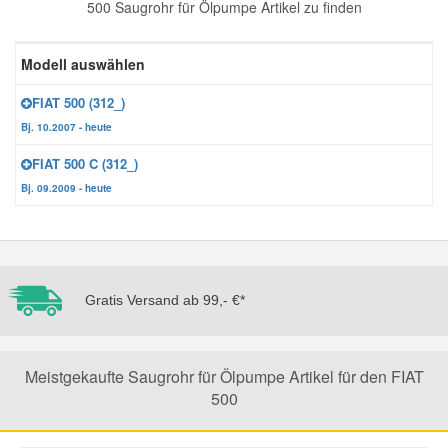
500 Saugrohr für Ölpumpe Artikel zu finden
Reparatur-Zubehör
Schlüsselgehäuse
Daewoo Ersatzteile
Scheibenreinigung
Modell auswählen
Karosserie Werkzeug
Werkstattbedarf
Daihatsu Ersatzteile
Zündanlage und Glühanlage
FIAT 500 (312_)
Bj. 10.2007 - heute
Winter-Autozubehör
Dodge Ersatzteile
FIAT 500 C (312_)
Bj. 09.2009 - heute
Honda Ersatzteile
Hyundai Ersatzteile
Gratis Versand ab 99,- €*
Jeep Ersatzteile
Meistgekaufte Saugrohr für Ölpumpe Artikel für den FIAT
Kia Ersatzteile
500
Lancia Ersatzteile