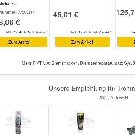
teller
: Fiat
125,7
46,01 €
Nummer:
77366214
8,06 €
inkl. 19% MwSt.zzgl. Versand *
in
inkl. 19% MwSt. Gratis Versand *
Zum Artikel
Zum Artikel
Mehr FIAT 500 Bremsbacken, Bremsenreparatursatz Sys.Ben
Unsere Empfehlung für Trom
500 , C, Kombi