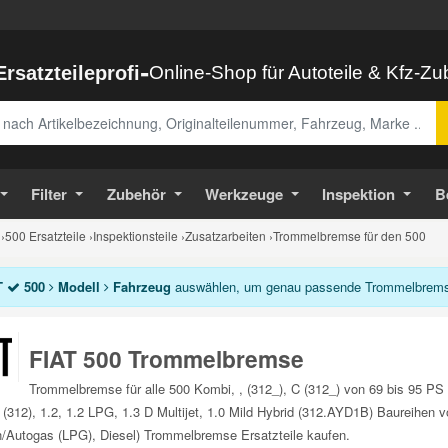
-
Ersatzteileprofi
Online-Shop für Autoteile & Kfz-Z
abe
Filter
Zubehör
Werkzeuge
Inspektion
B
›
500 Ersatzteile
›
Inspektionsteile
›
Zusatzarbeiten
›
Trommelbremse für den 500
T
500
Modell
Fahrzeug
auswählen, um genau passende Trommelbremse 
FIAT 500 Trommelbremse
Trommelbremse für alle 500 Kombi, , (312_), C (312_) von 69 bis 95 PS
 (312), 1.2, 1.2 LPG, 1.3 D Multijet, 1.0 Mild Hybrid (312.AYD1B) Baureihen 
/Autogas (LPG), Diesel) Trommelbremse Ersatzteile kaufen.