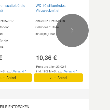
emssattelbürste
WD-40 silikonfreies
t)
Vielzweckmittel
 EP1052317
Artikel Nr. EP1051418
 Condor
Gebindeart:
Dose
Next
ahl
Inhalt [ml]:
400
ondor
04
€
10,36 €
Preis pro Liter: 23,02 €
wSt. zzgl.
Versand *
inkl. 19% MwSt. zzgl.
Versand *
zum Artikel
zum Artikel
EILE ENTDECKEN