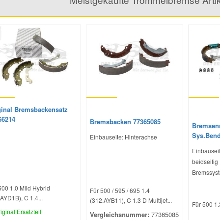
ginal Bremsbackensatz
66214
Bremsbacken 77365085
Bremsenr
Sys.Bend
Einbauseite: Hinterachse
Einbauseit
beidseitig
Bremssyst
500 1.0 Mild Hybrid
Für 500 / 595 / 695 1.4
AYD1B), C 1.4...
(312.AYB11), C 1.3 D Multijet...
Für 500 1.3
iginal Ersatzteil
Vergleichsnummer:
77365085