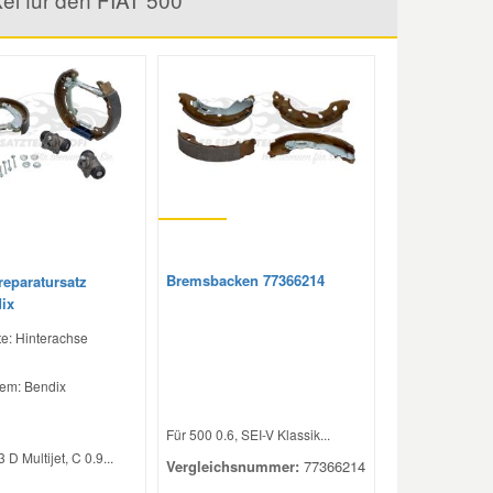
Bremsbacken 77366214
eparatursatz
ix
e: Hinterachse
em: Bendix
Für 500 0.6, SEI-V Klassik...
 D Multijet, C 0.9...
Vergleichsnummer:
77366214