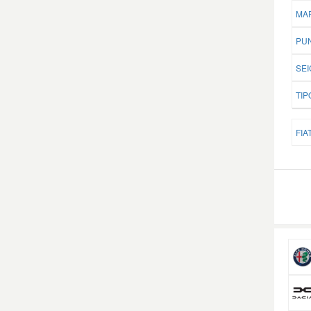
MAR
PUN
SEI
TIP
FIAT