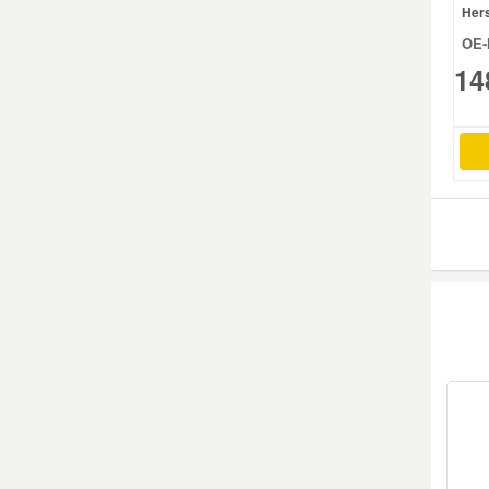
Hers
OE-
Smart Ersatzteile
14
Suzuki Ersatzteile
Toyota Ersatzteile
Vauxhall Ersatzteile
Volvo Ersatzteile