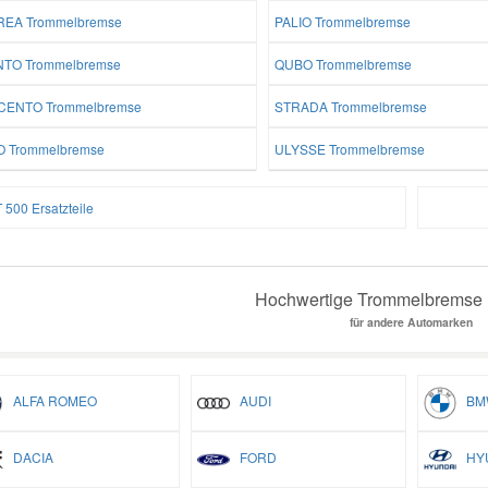
EA Trommelbremse
PALIO Trommelbremse
TO Trommelbremse
QUBO Trommelbremse
CENTO Trommelbremse
STRADA Trommelbremse
O Trommelbremse
ULYSSE Trommelbremse
 500 Ersatzteile
Hochwertige Trommelbremse E
für andere Automarken
ALFA ROMEO
AUDI
BM
DACIA
FORD
HYU