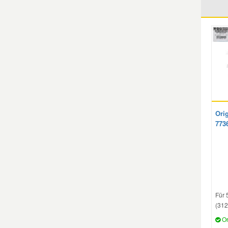
Mazda Ersatzteile
Mercedes Ersatzteile
Mini Ersatzteile
Mitsubishi Ersatzteile
Ori
773
Nissan Ersatzteile
Porsche Ersatzteile
Für 
Seat Ersatzteile
(312
Or
Skoda Ersatzteile