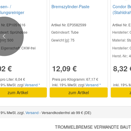
sen- /
Bremszylinder-Paste
Condor Br
lungsreiniger
(Stahldrah
el Nr. EP1051616
Artikel Nr. EP3582599
Artikel Nr.
deart:
Sprühdose
Gebindeart:
Tube
Hersteller
:
Previous
[ml]:
500
Gewicht [g]:
75
Material:
St
 Eigenschaft:
CKW-frei
Hersteller:
C
Herst.-Nr.:
4
02 €
12,09 €
8,32 
pro Liter: 6,04 €
Preis pro Kilogramm: 67,17 €
 19% MwSt. zzgl.
Versand *
inkl. 19% MwSt. zzgl.
Versand *
inkl. 19% M
zum Artikel
zum Artikel
 19% MwSt. zzgl.
Versand
- Versandkostenfrei ab 99 € (DE)
TROMMELBREMSE VERWANDTE BAUT