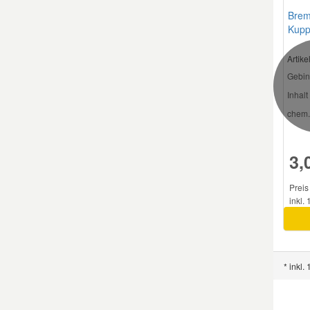
Brem
Kupp
Artik
Gebin
Inhalt 
chem.
3,
Preis 
inkl.
* inkl.