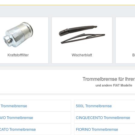
Previous
Kraftstofffilter
Wischerblatt
B
Trommelbremse für Ihre
und andere FIAT Modelle
 Trommelbremse
500L Trommelbremse
VO Trommelbremse
CINQUECENTO Trommelbremse
ATO Trommelbremse
FIORINO Trommelbremse