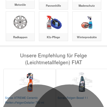
Motoröle
Pannenhilfe
Maderschutz
Radkappen
Kfz-Pflege
Winterprodukte
Unsere Empfehlung für Felge
(Leichtmetallfelgen) FIAT
Sonax XTREME Ceramic
Sonax Felgen Beast 1 l
Reifen+FelgenDetailer 750 ml