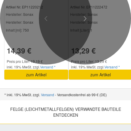
Artikel Nr. EP11220212
Artikel Nr. EP11222472
Hersteller
: Sonax
Hersteller
: Sonax
Previous
Next
Hersteller:
Sonax
Hersteller:
Sonax
Inhalt [ml]:
750
Inhalt [Liter]:
1
14,39 €
13,29 €
Preis pro Liter: 19,19 €
Preis pro Liter: 13,29 €
inkl. 19% MwSt. zzgl.
Versand *
inkl. 19% MwSt. zzgl.
Versand *
zum Artikel
zum Artikel
* inkl. 19% MwSt. zzgl.
Versand
- Versandkostenfrei ab 99 € (DE)
FELGE (LEICHTMETALLFELGEN) VERWANDTE BAUTEILE
ENTDECKEN