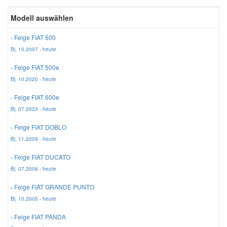
Reparatur-Zubehör
Schlüsselgehäuse
Modell auswählen
Daewoo Ersatzteile
Scheibenreinigung
› Felge FIAT 500
Karosserie Werkzeug
Werkstattbedarf
Daihatsu Ersatzteile
Zündanlage und Glühanlage
Bj. 10.2007 - heute
› Felge FIAT 500e
Winter-Autozubehör
Dodge Ersatzteile
Bj. 10.2020 - heute
› Felge FIAT 600e
Honda Ersatzteile
Bj. 07.2023 - heute
› Felge FIAT DOBLO
Hyundai Ersatzteile
Bj. 11.2009 - heute
› Felge FIAT DUCATO
Jeep Ersatzteile
Bj. 07.2006 - heute
› Felge FIAT GRANDE PUNTO
Kia Ersatzteile
Bj. 10.2005 - heute
› Felge FIAT PANDA
Lancia Ersatzteile