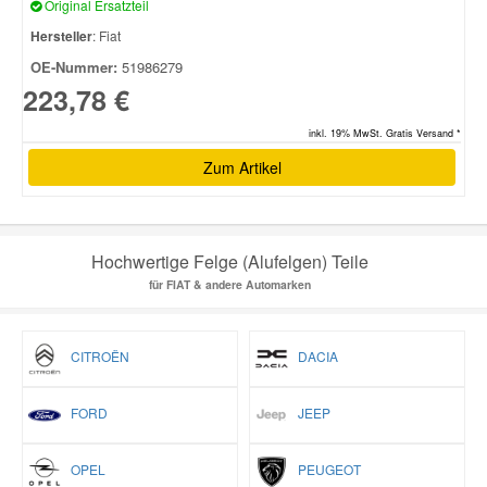
Original Ersatzteil
Hersteller
: Fiat
OE-Nummer:
51986279
223,78 €
inkl. 19% MwSt. Gratis Versand *
Zum Artikel
Hochwertige Felge (Alufelgen) Teile
für FIAT & andere Automarken
CITROËN
DACIA
FORD
JEEP
OPEL
PEUGEOT