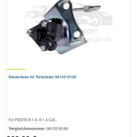
Mazda Ersatzteile
Mercedes Ersatzteile
Mini Ersatzteile
Mitsubishi Ersatzteile
Steuerdose für Turbolader 9815218180
Nissan Ersatzteile
Porsche Ersatzteile
Seat Ersatzteile
Für FIESTA III 1.4, III 1.4 Cat...
Vergleichsnummer:
9815218180
Skoda Ersatzteile