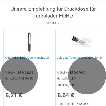
Unsere Empfehlung für Druckdose für
Turbolader FORD
FIESTA VI
ANSMANN LED-Arbeitsleuchte slim
JLM JLM Turbolader Additiv (20ml)
Artikel Nr. EP6403276
Artikel Nr. EP5027929
Previous
Next
Hersteller
: ANSMANN
Hersteller
: JLM
Inhalt [ml]:
20
8,21 €
8,64 €
Preis pro Liter: 432,00 €