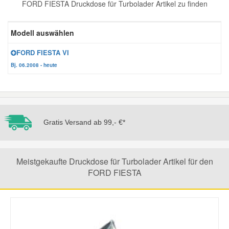
FORD FIESTA Druckdose für Turbolader Artikel zu finden
Reparatur-Zubehör
Schlüsselgehäuse
Daewoo Ersatzteile
Scheibenreinigung
Modell auswählen
Karosserie Werkzeug
Werkstattbedarf
Daihatsu Ersatzteile
Zündanlage und Glühanlage
FORD FIESTA VI
Bj. 06.2008 - heute
Winter-Autozubehör
Dodge Ersatzteile
Honda Ersatzteile
Gratis Versand ab 99,- €*
Hyundai Ersatzteile
Meistgekaufte Druckdose für Turbolader Artikel für den
Jeep Ersatzteile
FORD FIESTA
Kia Ersatzteile
Lancia Ersatzteile