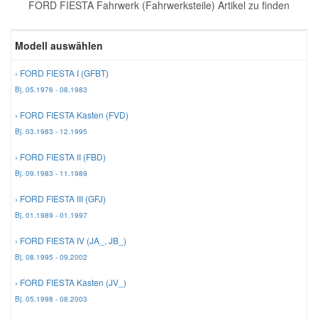
FORD FIESTA Fahrwerk (Fahrwerksteile) Artikel zu finden
Reparatur-Zubehör
Schlüsselgehäuse
Daewoo Ersatzteile
Scheibenreinigung
Modell auswählen
Karosserie Werkzeug
Werkstattbedarf
Daihatsu Ersatzteile
Zündanlage und Glühanlage
› FORD FIESTA I (GFBT)
Bj. 05.1976 - 08.1983
Winter-Autozubehör
Dodge Ersatzteile
› FORD FIESTA Kasten (FVD)
Bj. 03.1983 - 12.1995
Honda Ersatzteile
› FORD FIESTA II (FBD)
Bj. 09.1983 - 11.1989
Hyundai Ersatzteile
› FORD FIESTA III (GFJ)
Bj. 01.1989 - 01.1997
Jeep Ersatzteile
› FORD FIESTA IV (JA_, JB_)
Bj. 08.1995 - 09.2002
Kia Ersatzteile
› FORD FIESTA Kasten (JV_)
Bj. 05.1998 - 08.2003
Lancia Ersatzteile