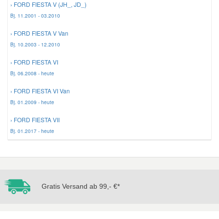
› FORD FIESTA V (JH_, JD_)
Bj. 11.2001 - 03.2010
Mazda Ersatzteile
› FORD FIESTA V Van
Bj. 10.2003 - 12.2010
Mercedes Ersatzteile
› FORD FIESTA VI
Bj. 06.2008 - heute
Mini Ersatzteile
› FORD FIESTA VI Van
Bj. 01.2009 - heute
Mitsubishi Ersatzteile
› FORD FIESTA VII
Bj. 01.2017 - heute
Nissan Ersatzteile
Porsche Ersatzteile
Gratis Versand ab 99,- €*
Seat Ersatzteile
Skoda Ersatzteile