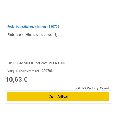
Federbeinsützlager hinten 1330706
Einbauseite: Hinterachse beidseitig
Für FIESTA VII 1.0 EcoBoost, VI 1.6 TDCi...
Vergleichsnummer:
1330706
10,63 €
inkl. 19% MwSt.zzgl. Versand *
Zum Artikel