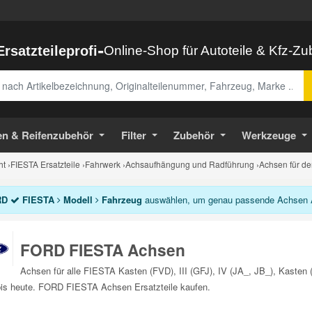
-
Ersatzteileprofi
Online-Shop für Autoteile & Kfz-Z
abe
en & Reifenzubehör
Filter
Zubehör
Werkzeuge
ht
›
FIESTA Ersatzteile
›
Fahrwerk
›
Achsaufhängung und Radführung
›
Achsen für d
RD
FIESTA
Modell
Fahrzeug
auswählen, um genau passende Achsen Ar
FORD FIESTA Achsen
Achsen für alle FIESTA Kasten (FVD), III (GFJ), IV (JA_, JB_), Kasten 
is heute. FORD FIESTA Achsen Ersatzteile kaufen.