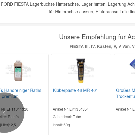
 FORD FIESTA Lagerbuchse Hinterachse, Lager hinten, Lagerung Achsk
für Hinterachse aussen, Hinterachse Teile fi
Unsere Empfehlung für 
FIESTA III, IV, Kasten, V, V Van, VI
´s Handreiniger-Raths
Klüberpaste 46 MR 401
Großes Mi
n premium
Trockent
el Nr. EP11011326
Artikel Nr. EP1354354
Artikel Nr.
Previous
ller
: Rath´s
Gebindeart:
Tube
[Liter]:
2,5
Inhalt:
60g