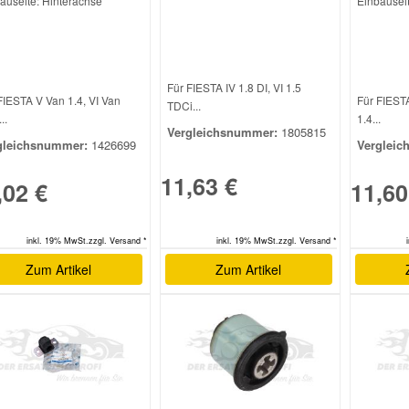
auseite: Hinterachse
Einbauseit
Für FIESTA IV 1.8 DI, VI 1.5
FIESTA V Van 1.4, VI Van
Für FIESTA
TDCi...
..
1.4...
Vergleichsnummer:
1805815
gleichsnummer:
1426699
Vergleic
11,63 €
,02 €
11,60
inkl. 19% MwSt.zzgl. Versand *
inkl. 19% MwSt.zzgl. Versand *
Zum Artikel
Zum Artikel