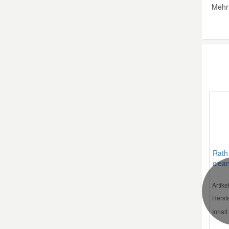
Mehr
Rath
clea
Artik
Herste
Inhalt 