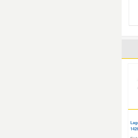
Mazda Ersatzteile
Mercedes Ersatzteile
Mini Ersatzteile
Mitsubishi Ersatzteile
Nissan Ersatzteile
Porsche Ersatzteile
Seat Ersatzteile
Lag
142
Skoda Ersatzteile