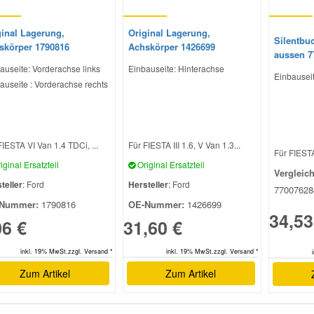
ginal Lagerung,
Original Lagerung,
Silentbu
skörper 1790816
Achskörper 1426699
aussen 7
auseite: Vorderachse links
Einbauseite: Hinterachse
Einbauseit
auseite : Vorderachse rechts
FIESTA VI Van 1.4 TDCi, ...
Für FIESTA III 1.6, V Van 1.3...
Für FIESTA
iginal Ersatzteil
Original Ersatzteil
Vergleic
teller
: Ford
Hersteller
: Ford
77007628
Nummer:
1790816
OE-Nummer:
1426699
34,53
06 €
31,60 €
inkl. 19% MwSt.zzgl. Versand *
inkl. 19% MwSt.zzgl. Versand *
Zum Artikel
Zum Artikel