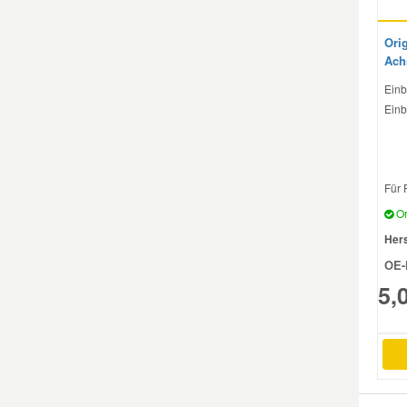
Ori
Ach
Einb
Einb
Für 
Or
Hers
OE-
5,