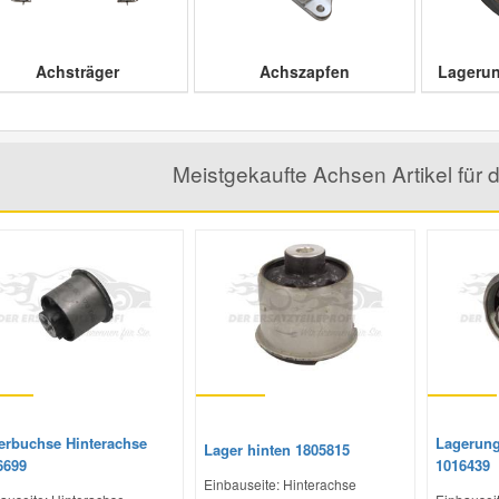
Achsträger
Achszapfen
Lagerun
Meistgekaufte Achsen Artikel fü
erbuchse Hinterachse
Lagerung
Lager hinten 1805815
6699
1016439
Einbauseite: Hinterachse