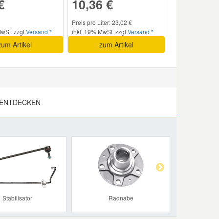
€
10,36 €
Preis pro Liter: 23,02 €
wSt. zzgl.
Versand *
inkl. 19% MwSt. zzgl.
Versand *
zum Artikel
zum Artikel
 ENTDECKEN
Next
Stabilisator
Radnabe