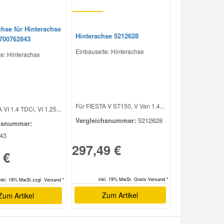
chse für Hinterachse
Hinterachse 5212628
700762843
Einbauseite: Hinterachse
e: Hinterachse
Für FIESTA V ST150, V Van 1.4...
 VI 1.4 TDCi, VI 1.25...
Vergleichsnummer:
5212628
hsnummer:
43
297,49 €
 €
inkl. 19% MwSt. Gratis Versand *
inkl. 19% MwSt.zzgl. Versand *
Zum Artikel
Zum Artikel