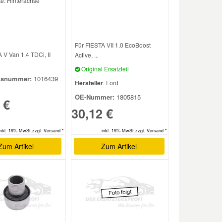
e: Hinterachse
Für FIESTA VII 1.0 EcoBoost
 V Van 1.4 TDCi, II
Active, ...
Original Ersatzteil
hsnummer:
1016439
Hersteller
: Ford
OE-Nummer:
1805815
 €
30,12 €
inkl. 19% MwSt.zzgl. Versand *
inkl. 19% MwSt.zzgl. Versand *
Zum Artikel
Zum Artikel