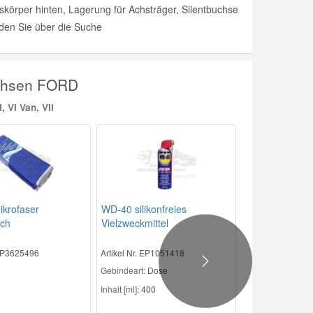
örper hinten, Lagerung für Achsträger, Silentbuchse
nden Sie über die Suche
Achsen FORD
, VI Van, VII
krofaser
WD-40 silikonfreies
uch
Vielzweckmittel
 EP3625496
Artikel Nr. EP1051418
Next
Gebindeart:
Dose
Inhalt [ml]:
400