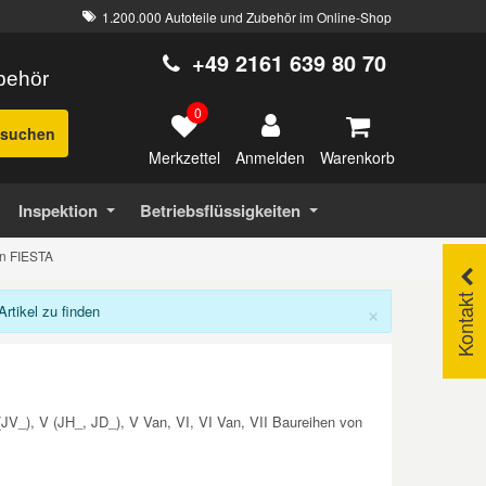
1.200.000 Autoteile und Zubehör im Online-Shop
+49 2161 639 80 70
ubehör
0
suchen
Merkzettel
Warenkorb
Anmelden
Inspektion
Betriebsflüssigkeiten
en FIESTA
Kontakt
×
tikel zu finden
(JV_), V (JH_, JD_), V Van, VI, VI Van, VII Baureihen von