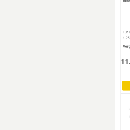
Einb
Smart Ersatzteile
Suzuki Ersatzteile
Für 
1.25.
Ver
Toyota Ersatzteile
11
Vauxhall Ersatzteile
Volvo Ersatzteile