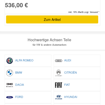
536,00 €
inkl. 19% MwSt.zzgl. Versand *
Zum Artikel
Hochwertige Achsen Teile
für VW & andere Automarken
ALFA ROMEO
AUDI
BMW
CITROËN
DACIA
FIAT
FORD
HYUNDAI