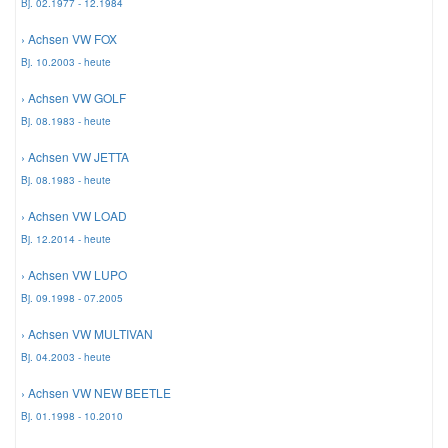
Bj. 02.1977 - 12.1984
› Achsen VW FOX
Mazda Ersatzteile
Bj. 10.2003 - heute
› Achsen VW GOLF
Mercedes Ersatzteile
Bj. 08.1983 - heute
Mini Ersatzteile
› Achsen VW JETTA
Bj. 08.1983 - heute
Mitsubishi Ersatzteile
› Achsen VW LOAD
Bj. 12.2014 - heute
Nissan Ersatzteile
› Achsen VW LUPO
Bj. 09.1998 - 07.2005
Porsche Ersatzteile
› Achsen VW MULTIVAN
Bj. 04.2003 - heute
Seat Ersatzteile
› Achsen VW NEW BEETLE
Bj. 01.1998 - 10.2010
Skoda Ersatzteile