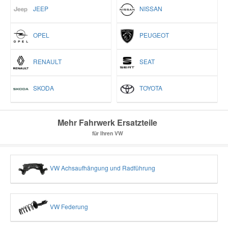
JEEP
NISSAN
OPEL
PEUGEOT
RENAULT
SEAT
SKODA
TOYOTA
Mehr Fahrwerk Ersatzteile
für Ihren VW
VW Achsaufhängung und Radführung
VW Federung