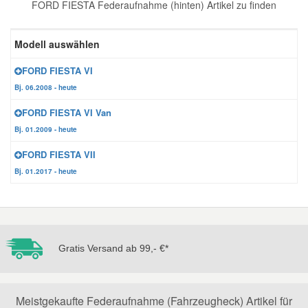
FORD FIESTA Federaufnahme (hinten) Artikel zu finden
Reparatur-Zubehör
Schlüsselgehäuse
Daewoo Ersatzteile
Scheibenreinigung
Modell auswählen
Karosserie Werkzeug
Werkstattbedarf
Daihatsu Ersatzteile
Zündanlage und Glühanlage
FORD FIESTA VI
Bj. 06.2008 - heute
Winter-Autozubehör
Dodge Ersatzteile
FORD FIESTA VI Van
Bj. 01.2009 - heute
Honda Ersatzteile
FORD FIESTA VII
Bj. 01.2017 - heute
Hyundai Ersatzteile
Jeep Ersatzteile
Gratis Versand ab 99,- €*
Kia Ersatzteile
Lancia Ersatzteile
Meistgekaufte Federaufnahme (Fahrzeugheck) Artikel für