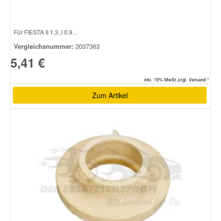
Smart Ersatzteile
Für FIESTA II 1.3, I 0.9...
Vergleichsnummer:
2037363
Suzuki Ersatzteile
5,41 €
inkl. 19% MwSt.zzgl. Versand *
Toyota Ersatzteile
Zum Artikel
Vauxhall Ersatzteile
Volvo Ersatzteile