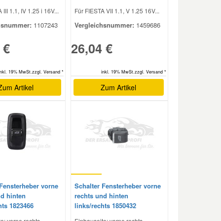
III 1.1, IV 1.25 i 16V...
Für FIESTA VII 1.1, V 1.25 16V...
hsnummer:
1107243
Vergleichsnummer:
1459686
 €
26,04 €
inkl. 19% MwSt.zzgl. Versand *
inkl. 19% MwSt.zzgl. Versand *
Zum Artikel
Zum Artikel
 Fensterheber vorne
Schalter Fensterheber vorne
nd hinten
rechts und hinten
hts 1823466
links/rechts 1850432
e: vorne rechts
Einbauseite: vorne rechts