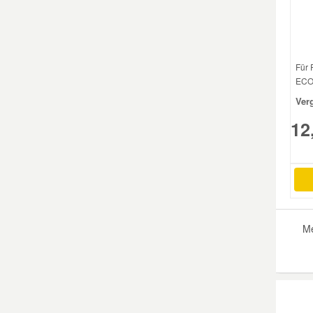
Smart Ersatzteile
Für 
Suzuki Ersatzteile
ECO
Ver
Toyota Ersatzteile
12
Vauxhall Ersatzteile
Volvo Ersatzteile
Me