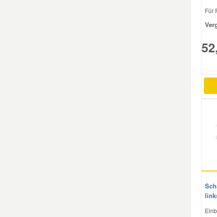
Für F
Mazda Ersatzteile
Ver
52
Mercedes Ersatzteile
Mini Ersatzteile
Mitsubishi Ersatzteile
Nissan Ersatzteile
Porsche Ersatzteile
Sch
Seat Ersatzteile
lin
Einb
Skoda Ersatzteile