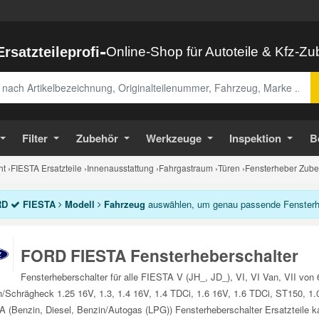
-
Ersatzteileprofi
Online-Shop für Autoteile & Kfz-Z
abe
Filter
Zubehör
Werkzeuge
Inspektion
B
ht
›
FIESTA Ersatzteile
›
Innenausstattung
›
Fahrgastraum
›
Türen
›
Fensterheber Zube
RD
FIESTA
Modell
Fahrzeug
auswählen, um genau passende Fensterheb
FORD FIESTA Fensterheberschalter
Fensterheberschalter für alle FIESTA V (JH_, JD_), VI, VI Van, VII vo
/Schrägheck 1.25 16V, 1.3, 1.4 16V, 1.4 TDCi, 1.6 16V, 1.6 TDCi, ST150, 1.
 (Benzin, Diesel, Benzin/Autogas (LPG)) Fensterheberschalter Ersatzteile k