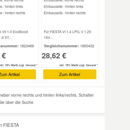
e : hinten links
Einbauseite : hinten links
e : hinten rechts
Einbauseite : hinten rechts
 VII 1.0 EcoBoost
Für FIESTA VI 1.4 LPG, V 1.25
1.6 ST...
16V...
hsnummer:
1823466
Vergleichsnummer:
1850432
 €
28,62 €
inkl. 19% MwSt.zzgl. Versand *
inkl. 19% MwSt.zzgl. Versand *
Zum Artikel
Zum Artikel
ber vorne rechts und hinten links/rechts, Schalter
Sie über die Suche
en FIESTA