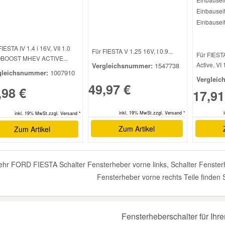
Einbauseit
Einbauseit
FIESTA IV 1.4 i 16V, VII 1.0
Für FIESTA V 1.25 16V, I 0.9...
Für FIESTA
BOOST MHEV ACTIVE...
Active, VI 
Vergleichsnummer:
1547738
gleichsnummer:
1007910
Vergleic
49,97 €
,98 €
17,91
inkl. 19% MwSt.zzgl. Versand *
inkl. 19% MwSt.zzgl. Versand *
Zum Artikel
Zum Artikel
hr FORD FIESTA Schalter Fensterheber vorne links, Schalter Fensterhe
Fensterheber vorne rechts Teile finden 
Fensterheberschalter für Ihr