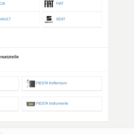
IA
FIAT
AULT
SEAT
satzteile
FIESTA Kofferraum
FIESTA Instrumente