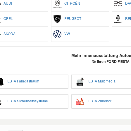
AUDI
CITROËN
DAC
OPEL
PEUGEOT
REN
SKODA
VW
Mehr Innenausstattung Autoer
für Ihren FORD FIESTA
FIESTA Fahrgastraum
FIESTA Multimedia
FIESTA Sicherheitssysteme
FIESTA Zubehör