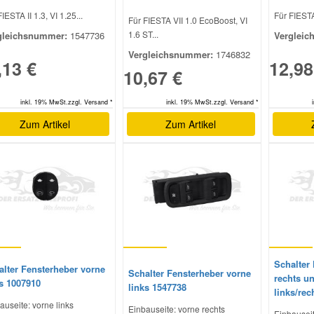
IESTA II 1.3, VI 1.25...
Für FIESTA 
Für FIESTA VII 1.0 EcoBoost, VI
1.6 ST...
gleichsnummer:
1547736
Vergleic
Vergleichsnummer:
1746832
,13 €
12,98
10,67 €
inkl. 19% MwSt.zzgl. Versand *
inkl. 19% MwSt.zzgl. Versand *
Zum Artikel
Zum Artikel
Schalter
alter Fensterheber vorne
Schalter Fensterheber vorne
rechts u
ks 1007910
links 1547738
links/rec
auseite: vorne links
Einbauseite: vorne rechts
Einbauseit