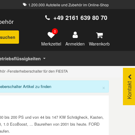
1.200.000 Autoteile und Zubehör im Online-Shop
+49 2161 639 80 70
ubehör
0
suchen
Merkzettel
Warenkorb
Anmelden
etriebsflüssigkeiten
hör
›
Fensterheberschalter für den FIESTA
Kontakt
×
erschalter Artikel zu finden
n 60 bis 200 PS und von 44 bis 147 KW Schrägheck, Kasten,
0, 1.0 EcoBoost, ... Baureihen von 2001 bis heute. FORD
aufen.