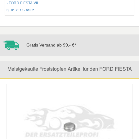
› FORD FIESTA VII
Bj. 01.2017 - heute
Mazda Ersatzteile
Mercedes Ersatzteile
Gratis Versand ab 99,- €*
Mini Ersatzteile
Mitsubishi Ersatzteile
Meistgekaufte Froststopfen Artikel für den FORD FIESTA
Nissan Ersatzteile
Porsche Ersatzteile
Seat Ersatzteile
Skoda Ersatzteile