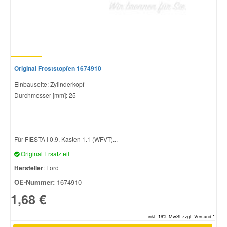
Smart Ersatzteile
Suzuki Ersatzteile
Original Froststopfen 1674910
Toyota Ersatzteile
Einbauseite: Zylinderkopf
Durchmesser [mm]: 25
Vauxhall Ersatzteile
Für FIESTA I 0.9, Kasten 1.1 (WFVT)...
Volvo Ersatzteile
Original Ersatzteil
Hersteller
: Ford
OE-Nummer:
1674910
1,68 €
inkl. 19% MwSt.zzgl. Versand *