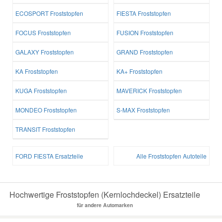
ECOSPORT Froststopfen
FIESTA Froststopfen
FOCUS Froststopfen
FUSION Froststopfen
GALAXY Froststopfen
GRAND Froststopfen
KA Froststopfen
KA+ Froststopfen
KUGA Froststopfen
MAVERICK Froststopfen
MONDEO Froststopfen
S-MAX Froststopfen
TRANSIT Froststopfen
FORD FIESTA Ersatzteile
Alle Froststopfen Autoteile
Hochwertige Froststopfen (Kernlochdeckel) Ersatzteile
für andere Automarken