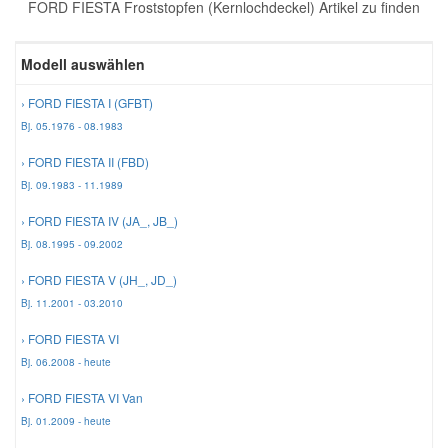
FORD FIESTA Froststopfen (Kernlochdeckel) Artikel zu finden
Reparatur-Zubehör
Schlüsselgehäuse
Daewoo Ersatzteile
Scheibenreinigung
Modell auswählen
Karosserie Werkzeug
Werkstattbedarf
Daihatsu Ersatzteile
Zündanlage und Glühanlage
› FORD FIESTA I (GFBT)
Bj. 05.1976 - 08.1983
Winter-Autozubehör
Dodge Ersatzteile
› FORD FIESTA II (FBD)
Bj. 09.1983 - 11.1989
Honda Ersatzteile
› FORD FIESTA IV (JA_, JB_)
Bj. 08.1995 - 09.2002
Hyundai Ersatzteile
› FORD FIESTA V (JH_, JD_)
Bj. 11.2001 - 03.2010
Jeep Ersatzteile
› FORD FIESTA VI
Bj. 06.2008 - heute
Kia Ersatzteile
› FORD FIESTA VI Van
Bj. 01.2009 - heute
Lancia Ersatzteile