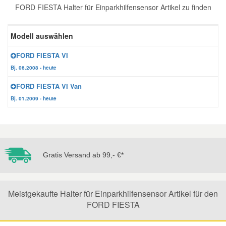
FORD FIESTA Halter für Einparkhilfensensor Artikel zu finden
Reparatur-Zubehör
Schlüsselgehäuse
Daewoo Ersatzteile
Scheibenreinigung
Modell auswählen
Karosserie Werkzeug
Werkstattbedarf
Daihatsu Ersatzteile
Zündanlage und Glühanlage
FORD FIESTA VI
Bj. 06.2008 - heute
Winter-Autozubehör
Dodge Ersatzteile
FORD FIESTA VI Van
Bj. 01.2009 - heute
Honda Ersatzteile
Hyundai Ersatzteile
Gratis Versand ab 99,- €*
Jeep Ersatzteile
Kia Ersatzteile
Meistgekaufte Halter für Einparkhilfensensor Artikel für den
FORD FIESTA
Lancia Ersatzteile