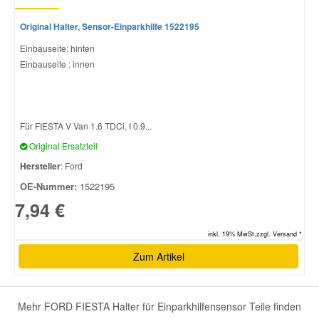
Original Halter, Sensor-Einparkhilfe 1522195
Einbauseite: hinten
Einbauseite : innen
Für FIESTA V Van 1.6 TDCi, I 0.9...
Original Ersatzteil
Hersteller
: Ford
OE-Nummer:
1522195
7,94 €
inkl. 19% MwSt.zzgl. Versand *
Zum Artikel
Mehr FORD FIESTA Halter für Einparkhilfensensor Teile finden