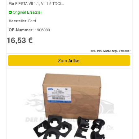
Für FIESTA VII 1.1, VII 1.5 TDCi...
Original Ersatzteil
Smart Ersatzteile
Hersteller
: Ford
OE-Nummer:
1906080
Suzuki Ersatzteile
16,53 €
Toyota Ersatzteile
inkl. 19% MwSt.zzgl. Versand *
Zum Artikel
Vauxhall Ersatzteile
Volvo Ersatzteile