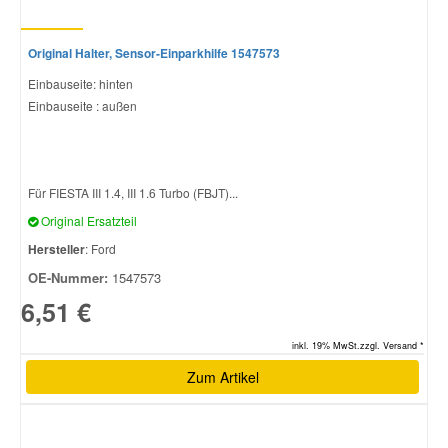
Original Halter, Sensor-Einparkhilfe 1547573
Einbauseite: hinten
Einbauseite : außen
Für FIESTA III 1.4, III 1.6 Turbo (FBJT)...
Original Ersatzteil
Hersteller
: Ford
OE-Nummer:
1547573
6,51 €
inkl. 19% MwSt.zzgl. Versand *
Zum Artikel