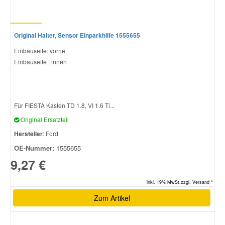
Original Halter, Sensor Einparkhilfe 1555655
Einbauseite: vorne
Einbauseite : innen
Für FIESTA Kasten TD 1.8, VI 1.6 Ti...
Original Ersatzteil
Hersteller
: Ford
OE-Nummer:
1555655
9,27 €
inkl. 19% MwSt.zzgl. Versand *
Zum Artikel