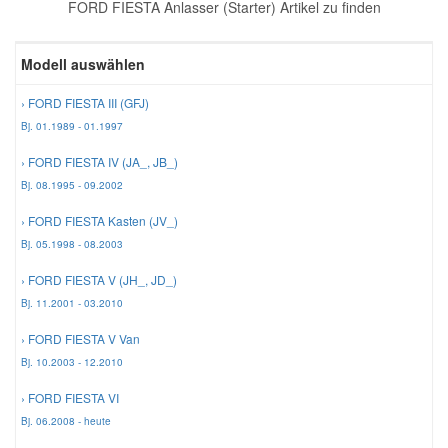
FORD FIESTA Anlasser (Starter) Artikel zu finden
Reparatur-Zubehör
Schlüsselgehäuse
Daewoo Ersatzteile
Scheibenreinigung
Modell auswählen
Karosserie Werkzeug
Werkstattbedarf
Daihatsu Ersatzteile
Zündanlage und Glühanlage
› FORD FIESTA III (GFJ)
Bj. 01.1989 - 01.1997
Winter-Autozubehör
Dodge Ersatzteile
› FORD FIESTA IV (JA_, JB_)
Bj. 08.1995 - 09.2002
Honda Ersatzteile
› FORD FIESTA Kasten (JV_)
Bj. 05.1998 - 08.2003
Hyundai Ersatzteile
› FORD FIESTA V (JH_, JD_)
Bj. 11.2001 - 03.2010
Jeep Ersatzteile
› FORD FIESTA V Van
Bj. 10.2003 - 12.2010
Kia Ersatzteile
› FORD FIESTA VI
Bj. 06.2008 - heute
Lancia Ersatzteile