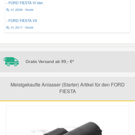
› FORD FIESTA VI Van
Bj. 01.2009 - heute
Mazda Ersatzteile
› FORD FIESTA VII
Bj. 01.2017 - heute
Mercedes Ersatzteile
Mini Ersatzteile
Gratis Versand ab 99,- €*
Mitsubishi Ersatzteile
Nissan Ersatzteile
Meistgekaufte Anlasser (Starter) Artikel für den FORD
FIESTA
Porsche Ersatzteile
Seat Ersatzteile
Skoda Ersatzteile