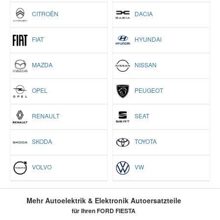
CITROËN
DACIA
FIAT
HYUNDAI
MAZDA
NISSAN
OPEL
PEUGEOT
RENAULT
SEAT
SKODA
TOYOTA
VOLVO
VW
Mehr Autoelektrik & Elektronik Autoersatzteile
für Ihren FORD FIESTA