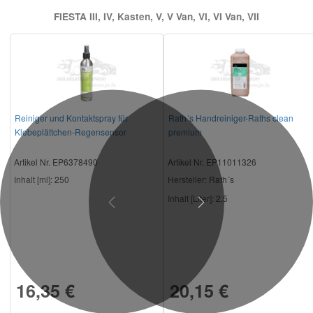
FIESTA III, IV, Kasten, V, V Van, VI, VI Van, VII
Reiniger und Kontaktspray für
Rath´s Handreiniger-Raths clean
Klebeplättchen-Regensensor
premium
Artikel Nr. EP6378490
Artikel Nr. EP11011326
Inhalt [ml]:
250
Hersteller
: Rath´s
Inhalt [Liter]:
2,5
Previous
Next
16,35 €
20,15 €