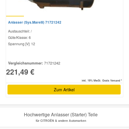
Anlasser (Sys.Marelli) 71721242
Austauschteil: /
Güte/Klasse: 6
Spannung [V]: 12
Vergleichsnummer:
71721242
221,49 €
inkl. 19% MwSt. Gratis Versand *
Zum Artikel
Hochwertige Anlasser (Starter) Teile
für CITROËN & andere Automarken