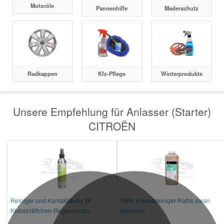
Motoröle
Pannenhilfe
Maderschutz
Radkappen
Kfz-Pflege
Winterprodukte
Unsere Empfehlung für Anlasser (Starter)
CITROËN
Reiniger und Kontaktspray für
Rath´s Handreiniger-Raths clean
Klebeplättchen-Regensensor
premium