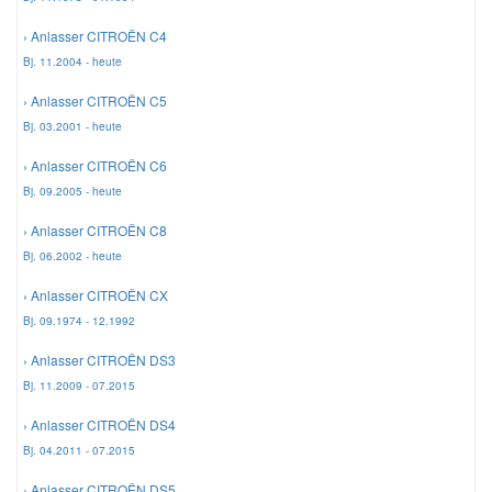
› Anlasser CITROËN C4
Smart Ersatzteile
Bj. 11.2004 - heute
› Anlasser CITROËN C5
Suzuki Ersatzteile
Bj. 03.2001 - heute
› Anlasser CITROËN C6
Toyota Ersatzteile
Bj. 09.2005 - heute
› Anlasser CITROËN C8
Vauxhall Ersatzteile
Bj. 06.2002 - heute
› Anlasser CITROËN CX
Volvo Ersatzteile
Bj. 09.1974 - 12.1992
› Anlasser CITROËN DS3
Bj. 11.2009 - 07.2015
› Anlasser CITROËN DS4
Bj. 04.2011 - 07.2015
› Anlasser CITROËN DS5