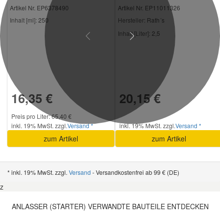
Artikel Nr. EP6378490
Artikel Nr. EP11011326
Inhalt [ml]:
250
Hersteller
: Rath´s
Inhalt [Liter]:
2,5
Previous
Next
16,35 €
20,15 €
Preis pro Liter: 65,40 €
inkl. 19% MwSt. zzgl.
Versand *
inkl. 19% MwSt. zzgl.
Versand *
zum Artikel
zum Artikel
* inkl. 19% MwSt. zzgl.
Versand
- Versandkostenfrei ab 99 € (DE)
z
ANLASSER (STARTER) VERWANDTE BAUTEILE ENTDECKEN