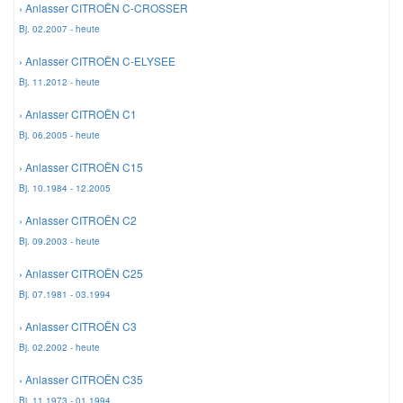
› Anlasser CITROËN C-CROSSER
Bj. 02.2007 - heute
Mazda Ersatzteile
› Anlasser CITROËN C-ELYSEE
Bj. 11.2012 - heute
Mercedes Ersatzteile
› Anlasser CITROËN C1
Bj. 06.2005 - heute
Mini Ersatzteile
› Anlasser CITROËN C15
Bj. 10.1984 - 12.2005
Mitsubishi Ersatzteile
› Anlasser CITROËN C2
Bj. 09.2003 - heute
Nissan Ersatzteile
› Anlasser CITROËN C25
Porsche Ersatzteile
Bj. 07.1981 - 03.1994
› Anlasser CITROËN C3
Seat Ersatzteile
Bj. 02.2002 - heute
› Anlasser CITROËN C35
Skoda Ersatzteile
Bj. 11.1973 - 01.1994