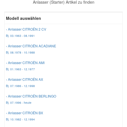
Anlasser (Starter) Artikel zu finden
Reparatur-Zubehör
Schlüsselgehäuse
Daewoo Ersatzteile
Scheibenreinigung
Modell auswählen
Karosserie Werkzeug
Werkstattbedarf
Daihatsu Ersatzteile
Zündanlage und Glühanlage
› Anlasser CITROËN 2 CV
Bj. 03.1963 - 08.1991
Winter-Autozubehör
Dodge Ersatzteile
› Anlasser CITROËN ACADIANE
Bj. 08.1978 - 10.1988
Honda Ersatzteile
› Anlasser CITROËN AMI
Bj. 01.1963 - 12.1977
Hyundai Ersatzteile
› Anlasser CITROËN AX
Bj. 07.1986 - 12.1998
Jeep Ersatzteile
› Anlasser CITROËN BERLINGO
Bj. 07.1996 - heute
Kia Ersatzteile
› Anlasser CITROËN BX
Bj. 10.1982 - 12.1994
Lancia Ersatzteile